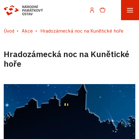
Úvod
Akce
Hradozámecká noc na Kunětické hoře
Hradozámecká noc na Kunětické
hoře