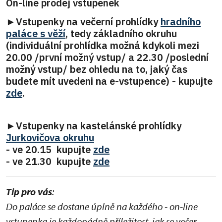
On-line prodej vstupenek
►Vstupenky na večerní prohlídky
hradního
paláce s věží
, tedy základního okruhu
(individuální prohlídka možná kdykoli mezi
20.00 /první možný vstup/ a 22.30 /poslední
možný vstup/ bez ohledu na to, jaký čas
budete mít uvedeni na e-vstupence) - kupujte
zde
.
►Vstupenky na kastelánské prohlídky
Jurkovičova okruhu
- ve 20.15 kupujte
zde
- ve 21.30 kupujte
zde
Tip pro vás
:
Do paláce se dostane úplně na každého - on-line
vstupenka je každopádně příležitost, jak se večer