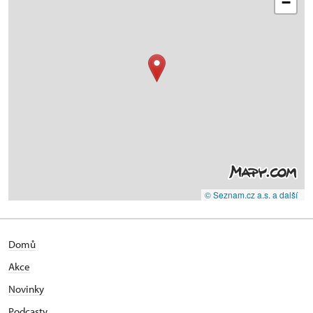
−
© Seznam.cz a.s. a další
Domů
Akce
Novinky
Podcasty