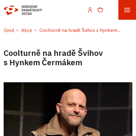
Úvod
Akce
Coolturně na hradě Švihov s Hynkem...
Coolturně na hradě Švihov
s Hynkem Čermákem