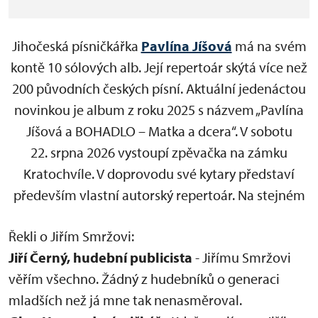
Jihočeská písničkářka
Pavlína Jíšová
má na svém
kontě 10 sólových alb. Její repertoár skýtá více než
200 původních českých písní. Aktuální jedenáctou
novinkou je album z roku 2025 s názvem „Pavlína
Jíšová a BOHADLO – Matka a dcera“. V sobotu
22. srpna 2026 vystoupí zpěvačka na zámku
Kratochvíle. V doprovodu své kytary představí
především vlastní autorský repertoár. Na stejném
pódiu se potká s písničkářem Jiřím Smržem, který
Řekli o Jiřím Smržovi:
je dvojnásobným držitelem ocenění Anděl
Jiří Černý, hudební publicista
- Jiřímu Smržovi
v kategorii folk. Písničkářský dvojkoncert vyvážený
věřím všechno. Žádný z hudebníků o generaci
mužskou a ženskou energií jistě přinese i společné
mladších než já mne tak nenasměroval.
muzicírování. Jiří Smrž totiž v minulosti věnoval