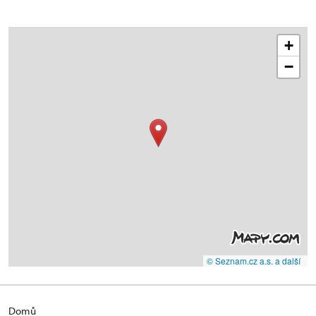
+
−
© Seznam.cz a.s. a další
Domů