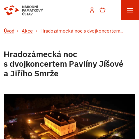
Úvod
Akce
Hradozámecká noc s dvojkoncertem...
Hradozámecká noc
s dvojkoncertem Pavlíny Jíšové
a Jiřího Smrže