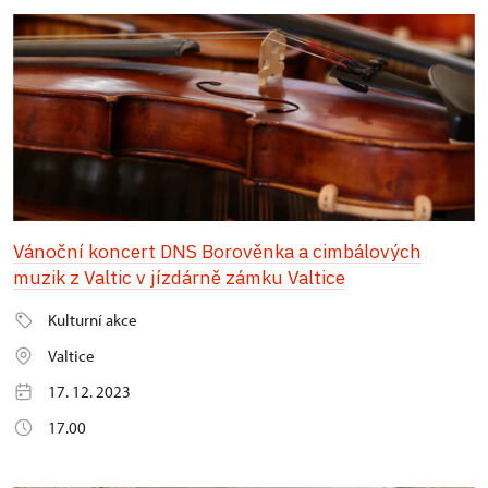
Vánoční koncert DNS Borověnka a cimbálových
muzik z Valtic v jízdárně zámku Valtice
Kulturní akce
Valtice
17. 12. 2023
17.00