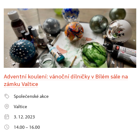
Adventní koulení: vánoční dílničky v Bílém sále na
zámku Valtice
Společenské akce
Valtice
3. 12. 2023
14.00 – 16.00