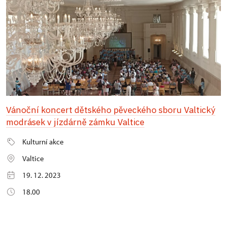
Vánoční koncert dětského pěveckého sboru Valtický
modrásek v jízdárně zámku Valtice
Kulturní akce
Valtice
19. 12. 2023
18.00