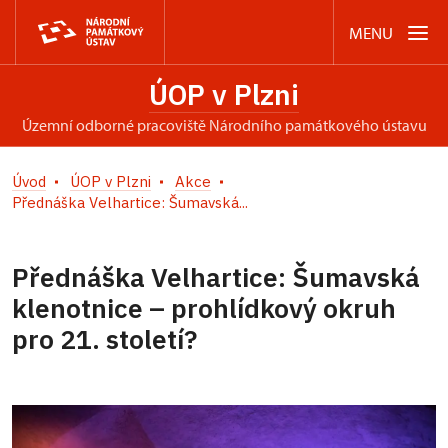
MENU
ÚOP v Plzni
územní odborné pracoviště Národního památkového ústavu
Úvod
ÚOP v Plzni
Akce
Přednáška Velhartice: Šumavská...
Přednáška Velhartice: Šumavská
klenotnice – prohlídkový okruh
pro 21. století?