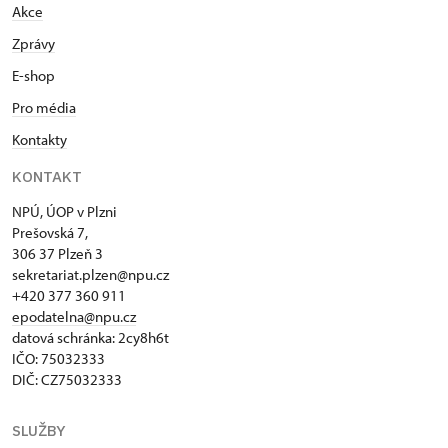
Akce
Zprávy
E-shop
Pro média
Kontakty
KONTAKT
NPÚ, ÚOP v Plzni
Prešovská 7,
306 37 Plzeň 3
sekretariat.plzen@npu.cz
+420 377 360 911
epodatelna@npu.cz
datová schránka: 2cy8h6t​
IČO: 75032333
DIČ: CZ75032333
SLUŽBY