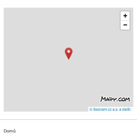
+
−
© Seznam.cz a.s. a další
Domů