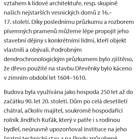
vztahem k lidové architektuře, resp. skupině
našich nejstarších vesnických domů z 16.–
17. století. Díky poslednímu průzkumu a rozborem
písemných pramenů můžeme lépe propojit jeho
stavební dějiny s konkrétními lidmi, kteří objekt
vlastnili a obývali. Podrobným
dendrochronologickým průzkumem bylo zjištěno,
že dřevo použité na stavbu Dřevěnky bylo káceno
v zimním období let 1604–1610.
Budova byla využívána jako hospoda 250 let až do
začátku 90. let 20. století. Dům po celá desetiletí
chátral, ačkoliv majitel, soukromě hospodařící
rolník Jindřich Kuťák, který v patře i s rodinou
bydlel, neúnavně upozorňoval instituce na jeho
špatný technický stav a na škody způsobené