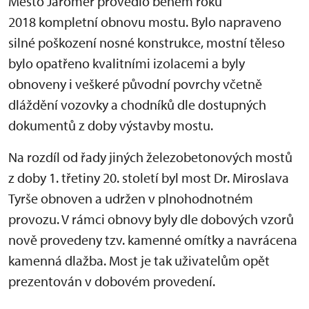
Město Jaroměř provedlo během roku
2018 kompletní obnovu mostu. Bylo napraveno
silné poškození nosné konstrukce, mostní těleso
bylo opatřeno kvalitními izolacemi a byly
obnoveny i veškeré původní povrchy včetně
dláždění vozovky a chodníků dle dostupných
dokumentů z doby výstavby mostu.
Na rozdíl od řady jiných železobetonových mostů
z doby 1. třetiny 20. století byl most Dr. Miroslava
Tyrše obnoven a udržen v plnohodnotném
provozu. V rámci obnovy byly dle dobových vzorů
nově provedeny tzv. kamenné omítky a navrácena
kamenná dlažba. Most je tak uživatelům opět
prezentován v dobovém provedení.