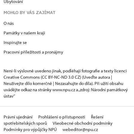
Ubytování
MOHLO BY VÁS ZAJÍMAT
O nás
Památky v našem kraji
Inspirujte se
Pracovní příležitosti a pronájmy
Není-li výslovně uvedeno jinak, podléhají fotografie a texty
licenci
Creative Commons
(CC BY-NC-ND 3.0 CZ) (Uveďte autora |
Neužívejte dílo komerčně | Nezasahujte do díla). Při užití obsahu
uvádějte odkaz na stránky www.npu.cz a „zdroj: Národní památkový
ústav“
Právní ujednání
Prohlášení o přístupnosti
Řešení
spotřebitelských sporů
Všeobecné obchodní podmínky
Podmínky pro výpůjčky NPÚ
webeditor@npu.cz