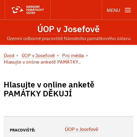
MENU
ÚOP v Josefově
územní odborné pracoviště Národního památkového ústavu
Úvod
ÚOP v Josefově
Pro média
Hlasujte v online anketě PAMÁTKY...
Hlasujte v online anketě
PAMÁTKY DĚKUJÍ
ÚOP v Josefově
PRACOVIŠTĚ: