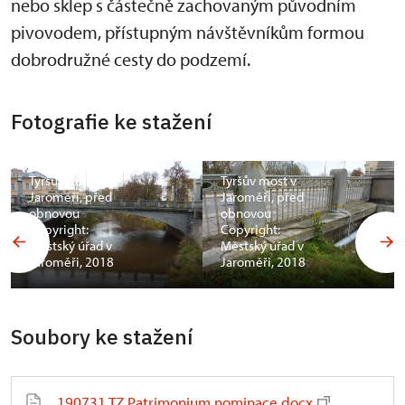
nebo sklep s částečně zachovaným původním
pivovodem, přístupným návštěvníkům formou
dobrodružné cesty do podzemí.
Fotografie ke stažení
Tyršův most v
Tyršův most v
Jaroměři, před
Jaroměři, před
obnovou
obnovou
Copyright:
Copyright:
Městský úřad v
Městský úřad v
Jaroměři, 2018
Jaroměři, 2018
Soubory ke stažení
190731 TZ Patrimonium nominace.docx