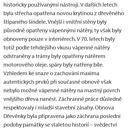
historicky používanými nástroji. V dalších letech
byla střecha opatřena novou krytinou z dřevěného
štípaného šindele. Vnější i vnitřní stěny byly
původně opatřeny vápennými nátěry, ty však byly
obnoveny pouze v interiérech. V 70. letech byly
totiž podle tehdejšího vkusu vápenné nátěry
odstraněny a trámy byly opatřeny nátěrem
motorového oleje, spáry byly natřeny bíle.
Vzhledem ke snaze o zachování maxima
autentických prvků při současné obnově však
nebylo možné vápenné nátěry na mastný povrch
vnějšího dřeva nanést. Záchranné práce důsledně
respektovaly i mladší stavební zásahy. Obnova
Dřevěnky byla připravena jako záchrana poslední
podoby památky se staletou historií – svědectví