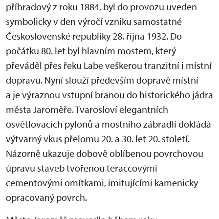
příhradový z roku 1884, byl do provozu uveden
symbolicky v den výročí vzniku samostatné
Československé republiky 28. října 1932. Do
počátku 80. let byl hlavním mostem, který
převáděl přes řeku Labe veškerou tranzitní i místní
dopravu. Nyní slouží především dopravě místní
a je výraznou vstupní branou do historického jádra
města Jaroměře. Tvarosloví elegantních
osvětlovacích pylonů a mostního zábradlí dokládá
výtvarný vkus přelomu 20. a 30. let 20. století.
Názorně ukazuje dobově oblíbenou povrchovou
úpravu staveb tvořenou teraccovými
cementovými omítkami, imitujícími kamenicky
opracovaný povrch.