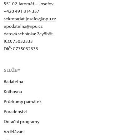
551 02 Jaroměř – Josefov
+420 491 814 357
sekretariat.josefov@npu.cz
epodatelna@npu.cz
datová schránka: 2cy8h6t​
IČO: 75032333
DIČ: CZ75032333
SLUŽBY
Badatelna
Knihovna
Průzkumy památek
Poradenství
Dotační programy
Vzdělávání