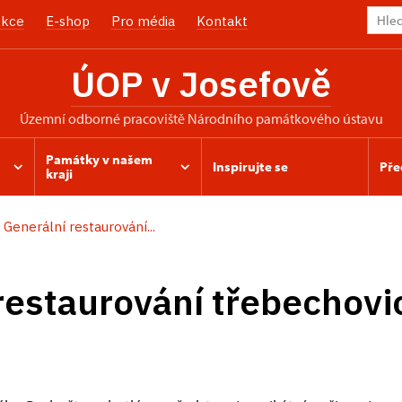
kce
E-shop
Pro média
Kontakt
ÚOP v Josefově
územní odborné pracoviště Národního památkového ústavu
Památky v našem
Inspirujte se
Pře
kraji
Generální restaurování...
restaurování třebechov