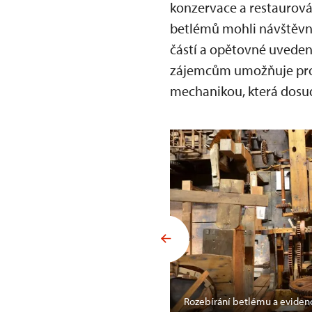
konzervace a restaurová
betlémů mohli návštěvn
částí a opětovné uveden
zájemcům umožňuje prohl
mechanikou, která dosud
Bárta)
Rozebírání betlému a evidenc