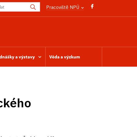
Pracoviště NPÚ
dnášky a výstavy
Věda a výzkum
ického