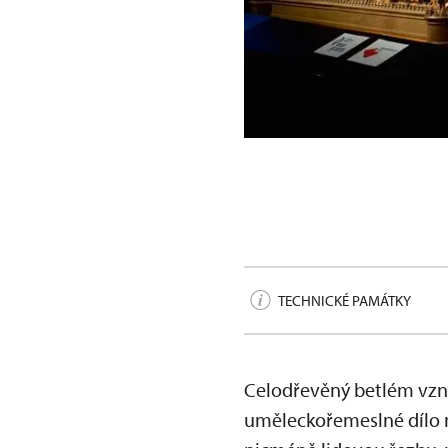
Třebechovický betlém p
TECHNICKÉ PAMÁTKY
Celodřevěný betlém vznik
uměleckořemeslné dílo n