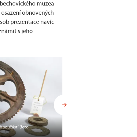
Třebechovického muzea
i osazení obnovených
ůsob prezentace navíc
známit s jeho
 součástí (foto
Revize a dokumentace součástí
Ateliéry Bárta)