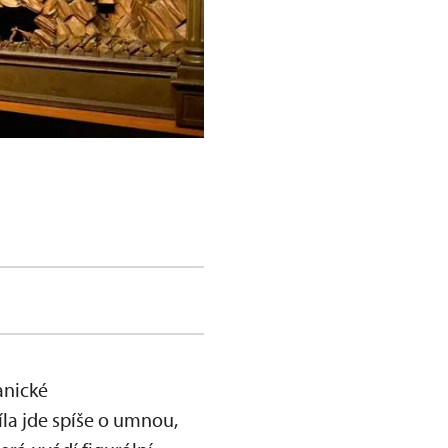
anické
la jde spíše o umnou,