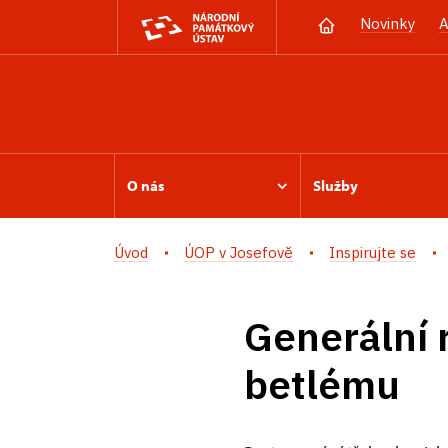
Novinky
A
O nás
Služby
Úvod
ÚOP v Josefově
Inspirujte se
Generální 
betlému