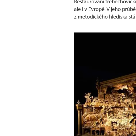
Restaurování třebechovické
ale i v Evropě. V jeho prů
z metodického hlediska st