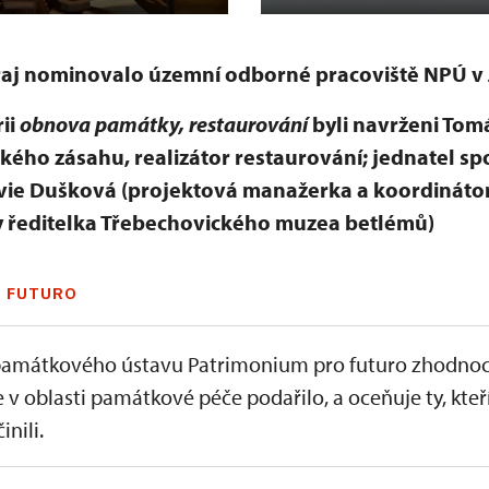
raj nominovalo územní odborné pracoviště NPÚ v
ii
obnova památky, restaurování
byli navrženi Tomá
ého zásahu, realizátor restaurování; jednatel spo
 Silvie Dušková (projektová manažerka a
koordináto
 ředitelka Třebechovického muzea betlémů)
 FUTURO
amátkového ústavu Patrimonium pro futuro zhodnoc
e v oblasti památkové péče podařilo, a oceňuje ty, kteř
inili.