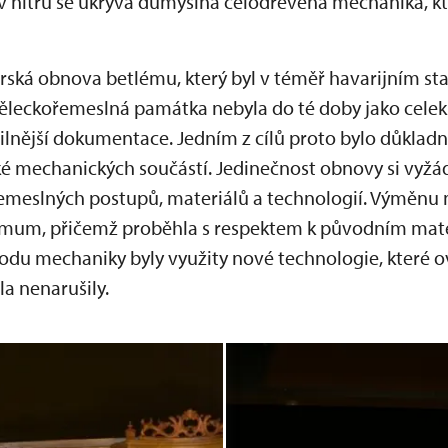
v nitru se ukrývá důmyslná celodřevěná mechanika, kte
orská obnova betlému, který byl v téměř havarijním sta
ěleckořemeslná památka nebyla do té doby jako celek
etailnější dokumentace. Jedním z cílů proto bylo důkl
aké mechanických součástí. Jedinečnost obnovy si vyž
řemeslných postupů, materiálů a technologií. Výměnu
imum, přičemž proběhla s respektem k původním mate
odu mechaniky byly využity nové technologie, které 
a nenarušily.