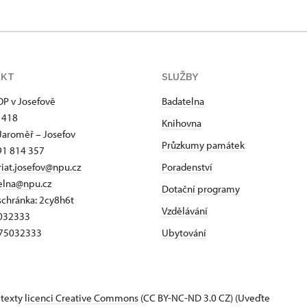
AKT
SLUŽBY
P v Josefově
Badatelna
 418
Knihovna
Jaroměř – Josefov
Průzkumy památek
91 814 357
riat.josefov@npu.cz
Poradenství
elna@npu.cz
Dotační programy
schránka: 2cy8h6t​
Vzdělávání
5032333
Z75032333
Ubytování
 texty
licenci Creative Commons
(CC BY-NC-ND 3.0 CZ) (Uveďte