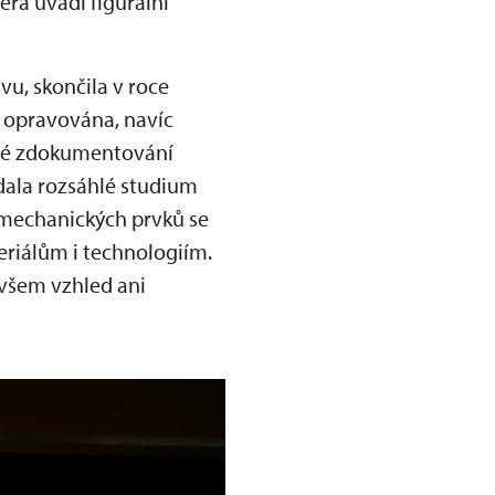
rá uvádí figurální
vu, skončila v roce
 opravována, navíc
adné zdokumentování
ádala rozsáhlé studium
 mechanických prvků se
riálům i technologiím.
ovšem vzhled ani