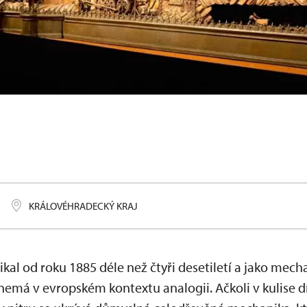
o dokončení restaurátorských prací
KRÁLOVÉHRADECKÝ KRAJ
al od roku 1885 déle než čtyři desetiletí a jako mech
emá v evropském kontextu analogii. Ačkoli v kulise dí