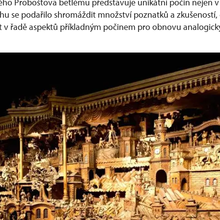
ho Proboštova betlému představuje unikátní počin nejen v 
běhu se podařilo shromáždit množství poznatků a zkušeností,
át v řadě aspektů příkladným počinem pro obnovu analogic