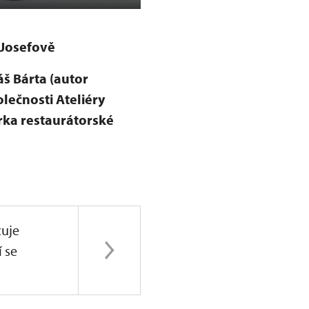
 Josefově
š Bárta (autor
lečnosti Ateliéry
rka restaurátorské
uje
í se