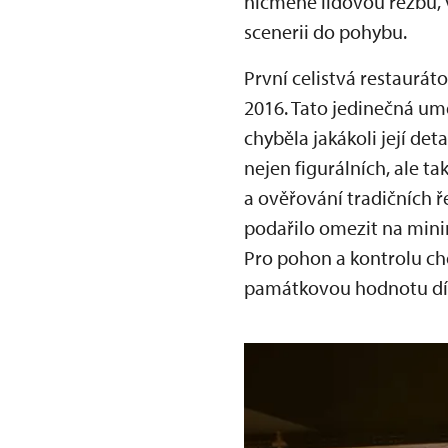
nicméně lidovou řezbu, 
scenerii do pohybu.
První celistvá restaurát
2016. Tato jedinečná um
chyběla jakákoli její d
nejen figurálních, ale t
a ověřování tradičních 
podařilo omezit na min
Pro pohon a kontrolu ch
památkovou hodnotu díl