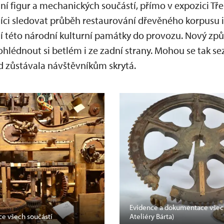
ní figur a mechanických součástí, přímo v expozici 
íci sledovat průběh restaurování dřevěného korpusu 
í této národní kulturní památky do provozu. Nový zp
édnout si betlém i ze zadní strany. Mohou se tak se
 zůstávala návštěvníkům skrytá.
Evidence a dokumentace všech
e všech součástí
Ateliéry Bárta)