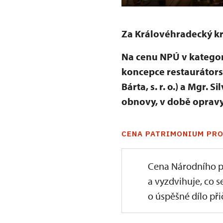
Za Královéhradecký k
Na cenu NPÚ v kategor
koncepce restaurátorsk
Bárta, s. r. o.) a Mgr.
obnovy, v době opravy
CENA PATRIMONIUM PRO
Cena Národního p
a vyzdvihuje, co s
o úspěšné dílo přič