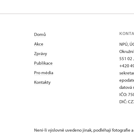
KONT
Domů
Akce
NPÚ, ÚO
Okružní
Zprávy
551 02 
Publikace
+420 4
Pro média
sekreta
epodat
Kontakty
datová 
IČO: 7
DIČ: C
Není-li výslovně uvedeno jinak, podléhají fotografie a