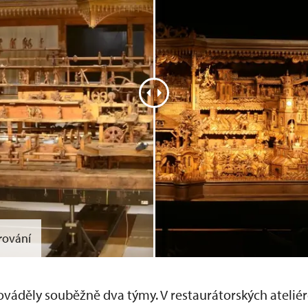
rování
ováděly souběžně dva týmy. V restaurátorských ateliér