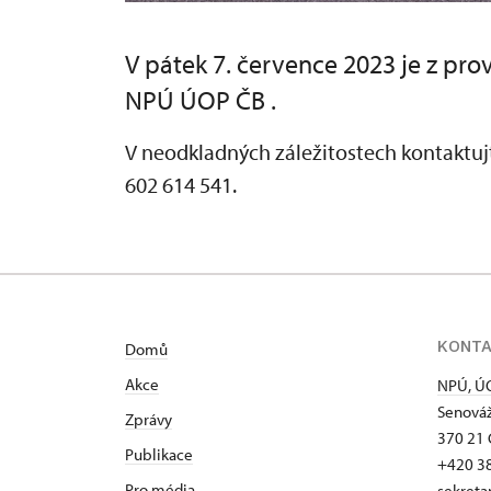
V pátek 7. července 2023 je z p
NPÚ ÚOP ČB .
V neodkladných záležitostech kontaktujt
602 614 541.
KONT
Domů
Akce
NPÚ, ÚO
Senováž
Zprávy
370 21 
Publikace
+420 3
Pro média
sekreta