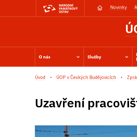
Novinky
A
Ú
O nás
Služby
Úvod
ÚOP v Českých Budějovicích
Zprá
Uzavření pracoviš