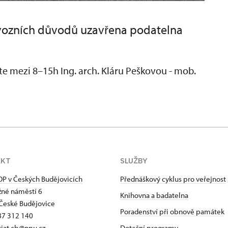
rovozních důvodů uzavřena podatelna
e mezi 8–15h Ing. arch. Kláru Peškovou - mob.
AKT
SLUŽBY
P v Českých Budějovicích
Přednáškový cyklus pro veřejnost
né náměstí 6
Knihovna a badatelna
České Budějovice
Poradenství při obnově památek
87 312 140
riat.cb@npu.cz
Dotační programy