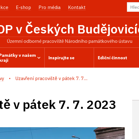
kce
E-shop
Pro média
Kontakt
OP v Českých Budějovicí
územní odborné pracoviště Národního památkového ústavu
Památky v našem
Inspirujte se
Ediční činnost
kraji
vy
Uzavření pracoviště v pátek 7. 7....
tě v pátek 7. 7. 2023