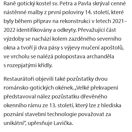
Raně gotický kostel sv. Petra a Pavla skrýval cenné
nástěnné malby z první poloviny 14. století, které
byly během příprav na rekonstrukci v letech 2021–
2022 identifikovány a odkryty. Převažující část
výzdoby se nachází kolem zazděného severního
okna a tvoří ji dva pásy s výjevy mučení apoštolů,
ve vrcholu se nalézá polopostava archanděla
s rozepjatými křídly.
Restaurátoři objevili také pozůstatky dvou
románsko-gotických okének. „Velké překvapení
představoval nález pozůstatku dřevěného
okenního rámu ze 13. století, který lze z hlediska
poznání stavební technologie považovat za
unikátní“, upřesňuje Lavička.