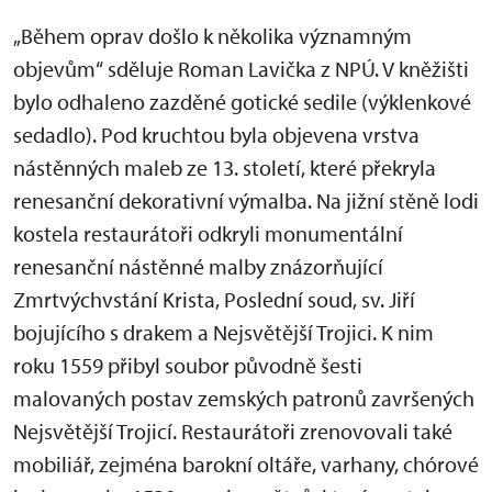
„Během oprav došlo k několika významným
objevům“ sděluje Roman Lavička z NPÚ. V kněžišti
bylo odhaleno zazděné gotické sedile (výklenkové
sedadlo). Pod kruchtou byla objevena vrstva
nástěnných maleb ze 13. století, které překryla
renesanční dekorativní výmalba. Na jižní stěně lodi
kostela restaurátoři odkryli monumentální
renesanční nástěnné malby znázorňující
Zmrtvýchvstání Krista, Poslední soud, sv. Jiří
bojujícího s drakem a Nejsvětější Trojici. K nim
roku 1559 přibyl soubor původně šesti
malovaných postav zemských patronů završených
Nejsvětější Trojicí. Restaurátoři zrenovovali také
mobiliář, zejména barokní oltáře, varhany, chórové