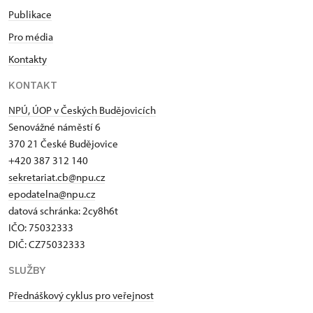
Publikace
Pro média
Kontakty
KONTAKT
NPÚ, ÚOP v Českých Budějovicích
Senovážné náměstí 6
370 21 České Budějovice
+420 387 312 140
sekretariat.cb@npu.cz
epodatelna@npu.cz
datová schránka: 2cy8h6t​
IČO: 75032333
DIČ: CZ75032333
SLUŽBY
Přednáškový cyklus pro veřejnost