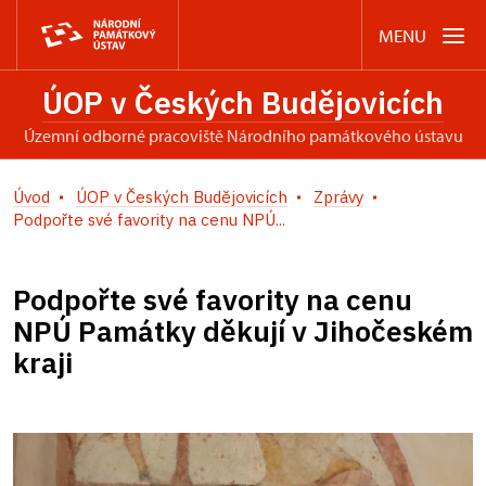
MENU
ÚOP v Českých Budějovicích
územní odborné pracoviště Národního památkového ústavu
Úvod
ÚOP v Českých Budějovicích
Zprávy
Podpořte své favority na cenu NPÚ...
Podpořte své favority na cenu
NPÚ Památky děkují v Jihočeském
kraji