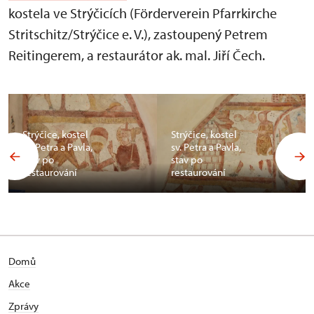
kostela ve Strýčicích (Förderverein Pfarrkirche
Stritschitz/Strýčice e. V.), zastoupený Petrem
Reitingerem, a restaurátor ak. mal. Jiří Čech.
Strýčice, kostel
Strýčice, kostel
sv. Petra a Pavla,
sv. Petra a Pavla,
stav po
stav po
restaurování
restaurování
Domů
Akce
Zprávy