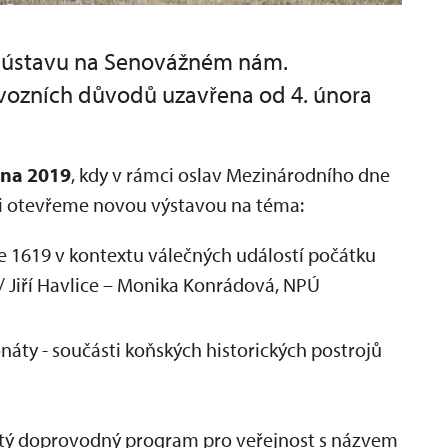
 ústavu na Senovážném nám.
ovozních důvodů uzavřena od 4. února
bna 2019
, kdy v rámci oslav Mezinárodního dne
rii otevřeme novou výstavou na téma:
e 1619 v kontextu válečných událostí počátku
h / Jiří Havlice – Monika Konrádová, NPÚ
áty - součásti koňských historických postrojů
hatý doprovodný program pro veřejnost s názvem