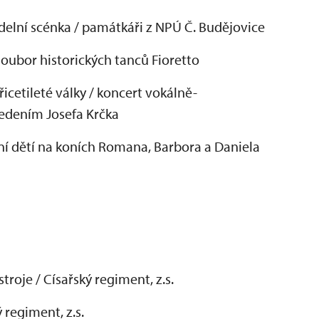
delní scénka / památkáři z NPÚ Č. Budějovice
soubor historických tanců Fioretto
cetileté války / koncert vokálně-
edením Josefa Krčka
ení dětí na koních Romana, Barbora a Daniela
roje / Císařský regiment, z.s.
regiment, z.s.