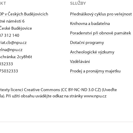
AKT
SLUŽBY
P v Českých Budějovicích
Přednáškový cyklus pro veřejnost
né náměstí 6
Knihovna a badatelna
České Budějovice
Poradenství při obnově památek
87 312 140
riat.cb@npu.cz
Dotační programy
elna@npu.cz
Archeologické výzkumy
schránka: 2cy8h6t​
Vzdělávání
5032333
Z75032333
Prodej a pronájmy majetku
 texty
licenci Creative Commons
(CC BY-NC-ND 3.0 CZ) (Uveďte
la). Při užití obsahu uvádějte odkaz na stránky www.npu.cz