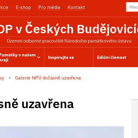
kce
E-shop
Pro média
Kontakt
OP v Českých Budějovicí
územní odborné pracoviště Národního památkového ústavu
Památky v našem
Inspirujte se
Ediční činnost
kraji
vy
Galerie NPÚ dočasně uzavřena
sně uzavřena