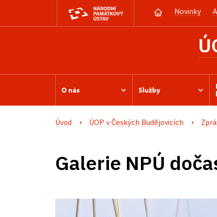
Novinky
A
Ú
O nás
Služby
Úvod
ÚOP v Českých Budějovicích
Zprá
Galerie NPÚ doča