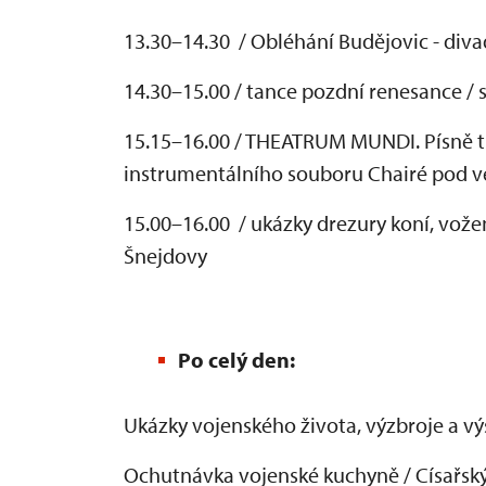
13.30–14.30 / Obléhání Budějovic - diva
14.30–15.00 / tance pozdní renesance / 
15.15–16.00 / THEATRUM MUNDI. Písně tři
instrumentálního souboru Chairé pod v
15.00–16.00 / ukázky drezury koní, vož
Šnejdovy
Po celý den:
Ukázky vojenského života, výzbroje a výst
Ochutnávka vojenské kuchyně / Císařský 