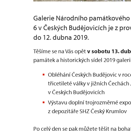
Galerie Národního památkového
6 v Českých Budějovicích je z pr
do 12. dubna 2019.
Těšíme se na Vás opět
v sobotu 13. du
památek a historických sídel 2019 gale
Obléhání Českých Budějovic v roc
třicetileté války v jižních Čechác
v Českých Budějovicích
Výstavu doplní trojrozměrné expon
z depozitáře SHZ Český Krumlov
Po celý den se pak můžete těšit na bo