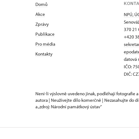
KONT
Domů
Akce
NPÚ, ÚO
Senováž
Zprávy
370 21 
Publikace
+420 3
Pro média
sekreta
epodat
Kontakty
datová 
IČO: 7
DIČ: C
Není-li výslovně uvedeno jinak, podléhají fotografie a
autora | Neužívejte dílo komerčně | Nezasahujte do dí
a „zdroj: Národní památkový ústav“