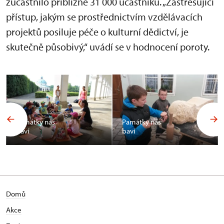
zúčastnilo přibližně 31 000 účastníků. „Zastřešující
přístup, jakým se prostřednictvím vzdělávacích
projektů posiluje péče o kulturní dědictví, je
skutečně působivý,“ uvádí se v hodnocení poroty.
Památky nás
Památky nás
baví
baví
Domů
Akce