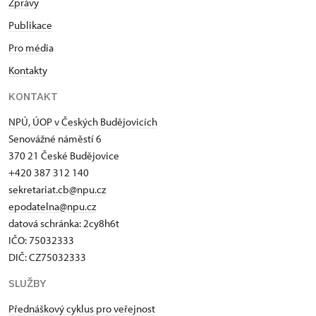
Zprávy
Publikace
Pro média
Kontakty
KONTAKT
NPÚ, ÚOP v Českých Budějovicích
Senovážné náměstí 6
370 21 České Budějovice
+420 387 312 140
sekretariat.cb@npu.cz
epodatelna@npu.cz
datová schránka: 2cy8h6t​
IČO: 75032333
DIČ: CZ75032333
SLUŽBY
Přednáškový cyklus pro veřejnost