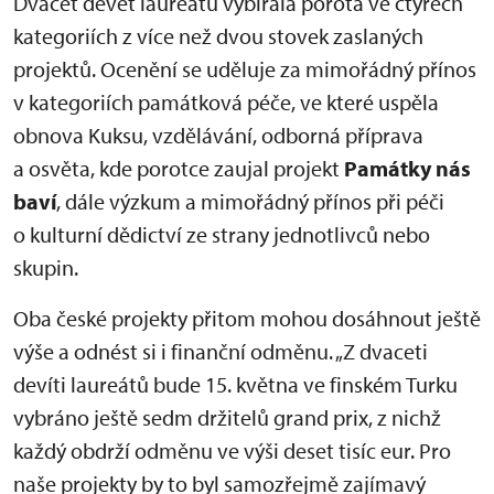
Dvacet devět laureátů vybírala porota ve čtyřech
kategoriích z více než dvou stovek zaslaných
projektů. Ocenění se uděluje za mimořádný přínos
v kategoriích památková péče, ve které uspěla
obnova Kuksu, vzdělávání, odborná příprava
a osvěta, kde porotce zaujal projekt
Památky nás
baví
,
dále výzkum a mimořádný přínos při péči
o kulturní dědictví ze strany jednotlivců nebo
skupin.
Oba české projekty přitom mohou dosáhnout ještě
výše a odnést si i finanční odměnu. „Z dvaceti
devíti laureátů bude 15. května ve finském Turku
vybráno ještě sedm držitelů grand prix, z nichž
každý obdrží odměnu ve výši deset tisíc eur. Pro
naše projekty by to byl samozřejmě zajímavý