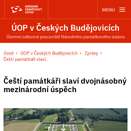
MENU
ÚOP v Českých Budějovicích
územní odborné pracoviště Národního památkového ústavu
Úvod
ÚOP v Českých Budějovicích
Zprávy
Čeští památkáři slaví...
Čeští památkáři slaví dvojnásobný
mezinárodní úspěch