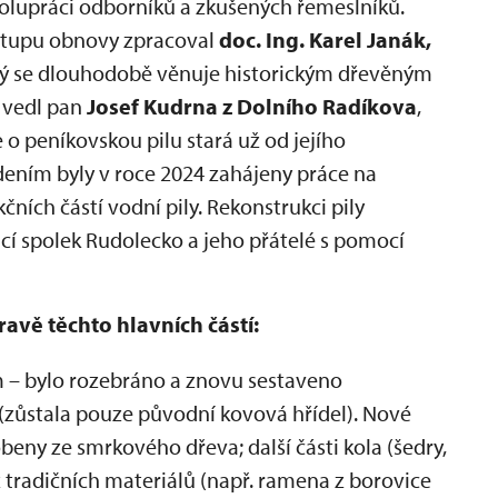
polupráci odborníků a zkušených řemeslníků.
stupu obnovy zpracoval
doc. Ing. Karel Janák,
erý se dlouhodobě věnuje historickým dřevěným
 vedl pan
Josef Kudrna z Dolního Radíkova
,
e o peníkovskou pilu stará už od jejího
dením byly v roce 2024 zahájeny práce na
ích částí vodní pily. Rekonstrukci pily
cí spolek Rudolecko a jeho přátelé s pomocí
avě těchto hlavních částí:
 – bylo rozebráno a znovu sestaveno
(zůstala pouze původní kovová hřídel). Nové
beny ze smrkového dřeva; další části kola (šedry,
 tradičních materiálů (např. ramena z borovice