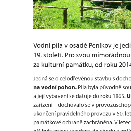
Vodní pila v osadě Peníkov je je
19. století. Pro svou mimořádnou
za kulturní památku, od roku 201
Jedná se o celodřevěnou stavbu s doc
na vodní pohon.
Pila byla původně sou
a její vybavení se datuje do roku 1865.
U
zařízení – dochovalo se v provozuscho
ukončení pravidelného provozu v 50. letec
památkové ochraně zachráněna. V letec
níž byla znovu uvedena do chodu a zpří