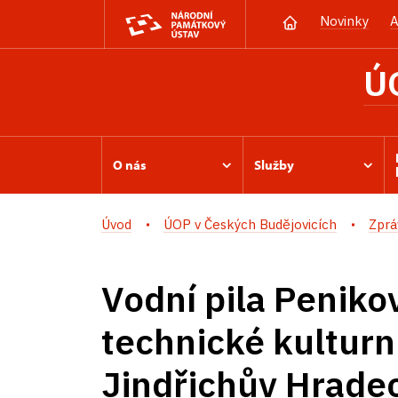
Novinky
A
Ú
O nás
Služby
Úvod
ÚOP v Českých Budějovicích
Zprá
Vodní pila Peniko
technické kulturn
Jindřichův Hrade