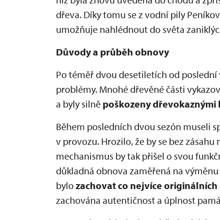
dřeva. Díky tomu se z vodní pily Peníkov
umožňuje nahlédnout do světa zaniklých
Důvody a průběh obnovy
Po téměř dvou desetiletích od poslední 
problémy. Mnohé dřevěné části vykazova
a byly silně
poškozeny dřevokaznými 
Během posledních dvou sezón museli sprá
v provozu. Hrozilo, že by se bez zásahu 
mechanismus by tak přišel o svou funkč
důkladná obnova zaměřená na výměnu n
bylo
zachovat co nejvíce originálních 
zachována autentičnost a úplnost pamá