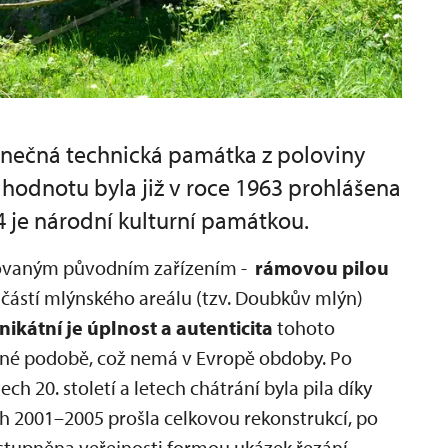
dinečná technická památka z poloviny
 hodnotu byla již v roce 1963 prohlášena
4 je národní kulturní památkou.
hovaným původním zařízením -
rámovou pilou
částí mlýnského areálu (tzv. Doubkův mlýn)
nikátní je úplnost a autenticita
tohoto
pné podobě, což nemá v Evropě obdoby. Po
h 20. století a letech chátrání byla pila díky
h 2001–2005 prošla celkovou rekonstrukcí, po
stupněna veřejnosti formou ukázek řezání