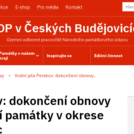
kce
E-shop
Pro média
Kontakt
OP v Českých Budějovicí
územní odborné pracoviště Národního památkového ústavu
Památky v našem
Inspirujte se
Ediční činnost
kraji
vy
Vodní pila Penikov: dokončení obnovy...
v: dokončení obnovy
í památky v okrese
c