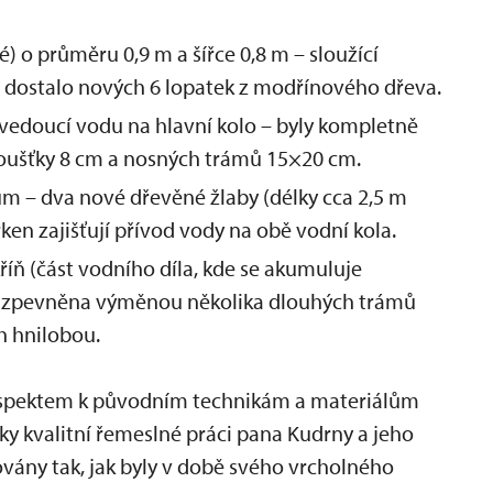
ké) o průměru 0,9 m a šířce 0,8 m – sloužící
– dostalo nových 6 lopatek z modřínového dřeva.
vedoucí vodu na hlavní kolo – byly kompletně
oušťky 8 cm a nosných trámů 15×20 cm.
m – dva nové dřevěné žlaby (délky cca 2,5 m
en zajišťují přívod vody na obě vodní kola.
íň (část vodního díla, kde se akumuluje
la zpevněna výměnou několika dlouhých trámů
 hnilobou.
respektem k původním technikám a materiálům
Díky kvalitní řemeslné práci pana Kudrny a jeho
ovány tak, jak byly v době svého vrcholného