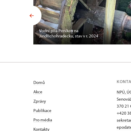
Vodní pila Penikov na
Jindřichohradecku, stav v r. 2024
KONT
Domů
Akce
NPÚ, ÚO
Senováž
Zprávy
370 21 
Publikace
+420 3
Pro média
sekreta
epodat
Kontakty