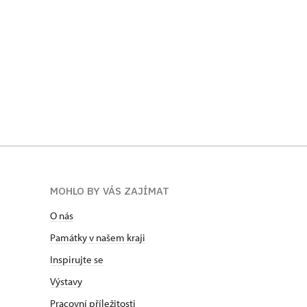
Vodní pila Penikov na
Vodní pil
Jindřichohradecku, pomocné kolo,
Jindřich
stav v r. 2024
kolo, stav
MOHLO BY VÁS ZAJÍMAT
O nás
Památky v našem kraji
Inspirujte se
Výstavy
Pracovní příležitosti