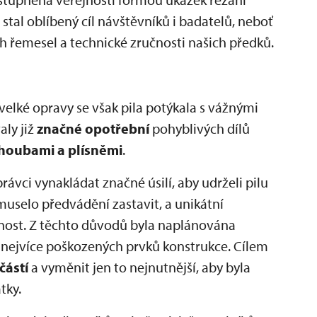
 stal oblíbený cíl návštěvníků i badatelů, neboť
 řemesel a technické zručnosti našich předků.
velké opravy se však pila potýkala s vážnými
ly již
značné opotřební
pohyblivých dílů
houbami a plísněmi
.
vci vynakládat značné úsilí, aby udrželi pilu
muselo předvádění zastavit, a unikátní
nost. Z těchto důvodů byla naplánována
ejvíce poškozených prvků konstrukce. Cílem
částí
a vyměnit jen to nejnutnější, aby byla
tky.