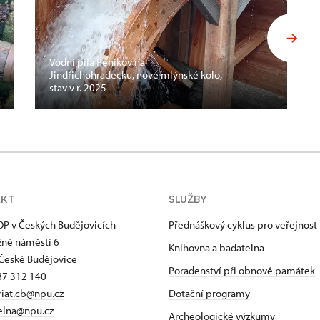
Vodní pila Penikov na
Jindřichohradecku, nové mlýnské kolo,
stav v r. 2025
AKT
SLUŽBY
P v Českých Budějovicích
Přednáškový cyklus pro veřejnost
né náměstí 6
Knihovna a badatelna
České Budějovice
Poradenství při obnově památek
87 312 140
riat.cb@npu.cz
Dotační programy
elna@npu.cz
Archeologické výzkumy