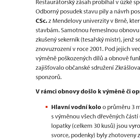
Restaurátorský zásah probíhal v úzké s
Odborný posudek stavu pily a návrh po
CSc.
z Mendelovy univerzity v Brně, kt
stavbám. Samotnou řemeslnou obnovu
zkušený sekerník (tesařský mistr), jenž s
znovuzrození v roce 2001. Pod jejich ve
výměně poškozených dílů a obnově funkčn
zajišťovalo občanské sdružení Zkrášlova
sponzorů.
V rámci obnovy došlo k výměně či opr
Hlavní vodní kolo
o průměru 3 m
s výměnou všech dřevěných částí 
lopatky (celkem 30 kusů) jsou vyro
svorce, podenky) byly zhotoveny z