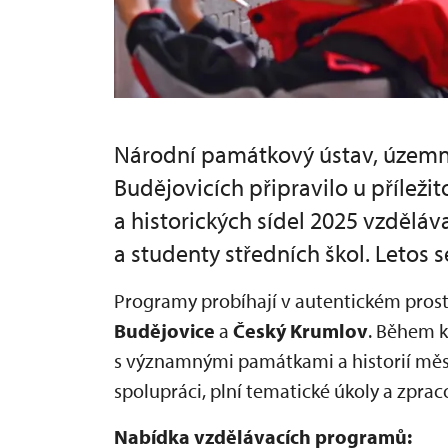
Národní památkový ústav, územn
Budějovicích připravilo u přílež
a historických sídel 2025 vzděláv
a studenty středních škol. Letos 
Programy probíhají v autentickém pros
Budějovice
a
Český Krumlov
. Během 
s významnými památkami a historií měs
spolupráci, plní tematické úkoly a zprac
Nabídka vzdělávacích programů: