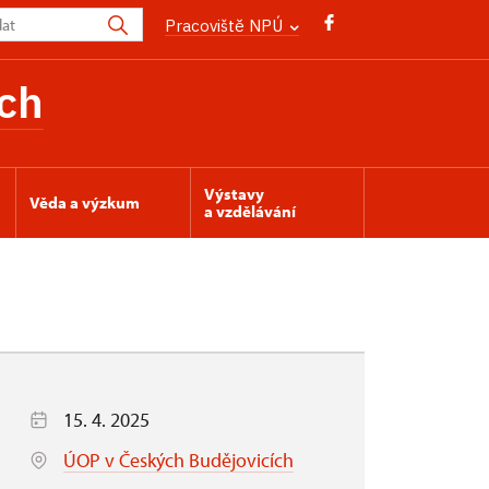
Pracoviště NPÚ
ch
Výstavy
Věda a výzkum
a vzdělávání
15. 4. 2025
ÚOP v Českých Budějovicích