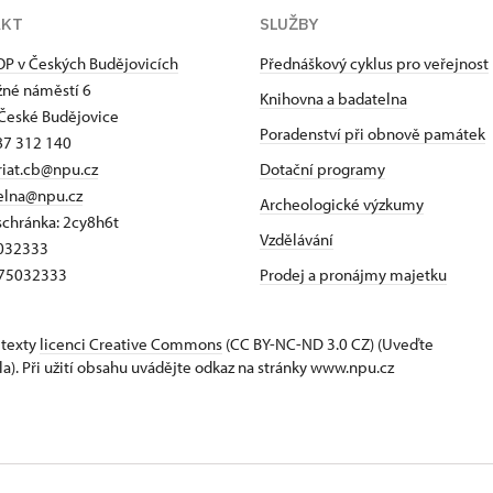
AKT
SLUŽBY
P v Českých Budějovicích
Přednáškový cyklus pro veřejnost
né náměstí 6
Knihovna a badatelna
České Budějovice
Poradenství při obnově památek
87 312 140
riat.cb@npu.cz
Dotační programy
elna@npu.cz
Archeologické výzkumy
schránka: 2cy8h6t​
Vzdělávání
5032333
Z75032333
Prodej a pronájmy majetku
 texty
licenci Creative Commons
(CC BY-NC-ND 3.0 CZ) (Uveďte
la). Při užití obsahu uvádějte odkaz na stránky www.npu.cz