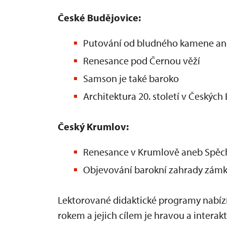
České Budějovice:​
Putování od bludného kamene ane
Renesance pod Černou věží​
Samson je také baroko
Architektura 20. století v Českých
Český Krumlov:​
Renesance v Krumlově aneb Spěc
Objevování barokní zahrady zám
Lektorované didaktické programy nabízí
rokem a jejich cílem je hravou a interak