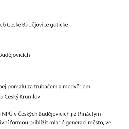
b České Budějovice gotické
 Budějovicích
hej pomalu za trubačem a medvědem​
ku Český Krumlov
 NPÚ v Českých Budějovicích již třináctým
tivní formou přiblížit mladé generaci město, ve