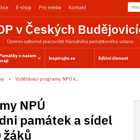
kce
E-shop
Pro média
Kontakt
OP v Českých Budějovicí
územní odborné pracoviště Národního památkového ústavu
Památky v našem
Inspirujte se
Ediční činnost
kraji
vy
Vzdělávací programy NPÚ k...
amy NPÚ
dni památek a sídel
 žáků​