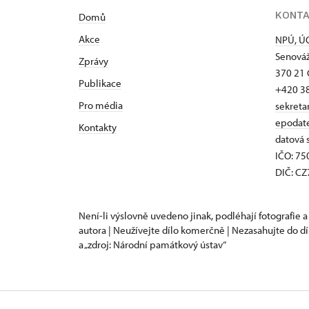
KONT
Domů
Akce
NPÚ, ÚO
Senováž
Zprávy
370 21 
Publikace
+420 3
Pro média
sekreta
epodat
Kontakty
datová 
IČO: 7
DIČ: C
Není-li výslovně uvedeno jinak, podléhají fotografie a
autora | Neužívejte dílo komerčně | Nezasahujte do dí
a „zdroj: Národní památkový ústav“