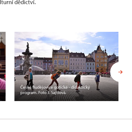
turní dědictví.​
České Budějovice gotické - didaktický
program. Foto J. Sajtlová.