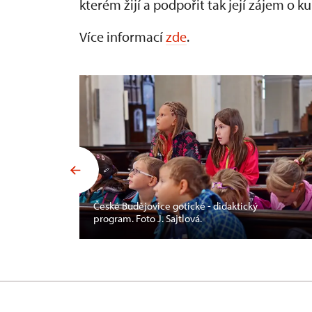
kterém žijí a podpořit tak její zájem o kul
​Více informací
zde
.
České Budějovice gotické - didaktický
program. Foto J. Sajtlová.