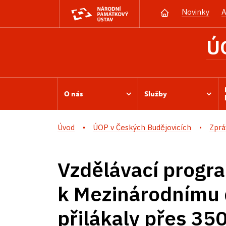
Novinky
A
Ú
O nás
Služby
Úvod
ÚOP v Českých Budějovicích
Zprá
Vzdělávací progr
k Mezinárodnímu 
přilákaly přes 350