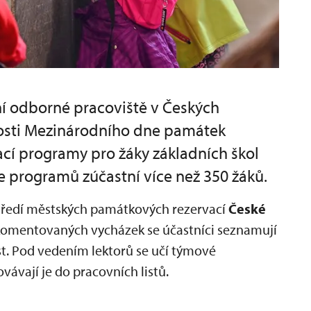
í odborné pracoviště v Českých
itosti Mezinárodního dne památek
ací programy pro žáky základních škol
se programů zúčastní více než 350 žáků.​
tředí městských památkových rezervací
České
komentovaných vycházek se účastníci seznamují
t. Pod vedením lektorů se učí týmové
ovávají je do pracovních listů.