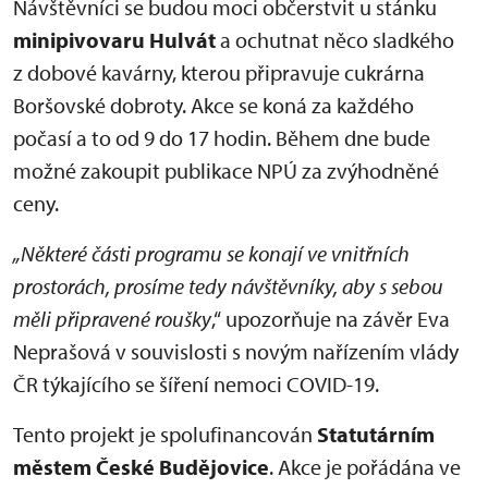
Návštěvníci se budou moci občerstvit u stánku
minipivovaru Hulvát
a ochutnat něco sladkého
z dobové kavárny, kterou připravuje cukrárna
Boršovské dobroty. Akce se koná za každého
počasí a to od 9 do 17 hodin. Během dne bude
možné zakoupit publikace NPÚ za zvýhodněné
ceny.
„Některé části programu se konají ve vnitřních
prostorách, prosíme tedy návštěvníky, aby s sebou
měli připravené roušky
,“ upozorňuje na závěr Eva
Neprašová v souvislosti s novým nařízením vlády
ČR týkajícího se šíření nemoci COVID-19.
Tento projekt je spolufinancován
Statutárním
městem České Budějovice
. Akce je pořádána ve