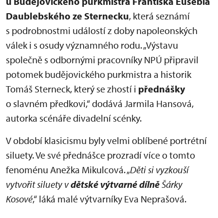
u Budějovického purkmistra Františka Eusebia
Daublebského ze Sternecku
, která seznámí
s podrobnostmi událostí z doby napoleonských
válek i s osudy významného rodu. „Výstavu
společně s odbornými pracovníky NPÚ připravil
potomek budějovického purkmistra a historik
Tomáš Sterneck, který se zhostí i
přednášky
o slavném předkovi,“ dodává Jarmila Hansová,
autorka scénáře divadelní scénky.
V období klasicismu byly velmi oblíbené portrétní
siluety. Ve své přednášce prozradí více o tomto
fenoménu Anežka Mikulcová. „
Děti si vyzkouší
vytvořit siluety v
dětské výtvarné dílně
Šárky
Kosové
,“ láká malé výtvarníky Eva Neprašová.