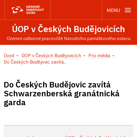
MENU
ÚOP v Českých Budějovicích
územní odborné pracoviště Národního památkového ústavu
Úvod
ÚOP v Českých Budějovicích
Pro média
Do Českých Budějovic zavítá...
Do Českých Budějovic zavítá
Schwarzenberská granátnická
garda