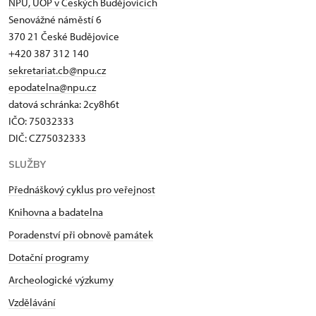
NPÚ, ÚOP v Českých Budějovicích
Senovážné náměstí 6
370 21 České Budějovice
+420 387 312 140
sekretariat.cb@npu.cz
epodatelna@npu.cz
datová schránka: 2cy8h6t​
IČO: 75032333
DIČ: CZ75032333
SLUŽBY
Přednáškový cyklus pro veřejnost
Knihovna a badatelna
Poradenství při obnově památek
Dotační programy
Archeologické výzkumy
Vzdělávání