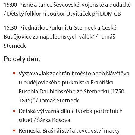
15:00 Písně a tance ševcovské, vojenské a dudácké
/ Dětský folklorní soubor Úsviťáček při DDM ČB
15:30 Přednáška „Purkmistr Sterneck a České
Budějovice za napoleonských válek“ / Tomáš
Sterneck
Po celý den:
Výstava „Jak zachránit město aneb Návštěva
u budějovického purkmistra Františka
Eusebia Daublebského ze Sternecku (1750–
1815)“ / Tomáš Sterneck
Dětská výtvarná dílna: tvorba portrétních
siluet / Šárka Kosová
Řemesla: Brašnářství a ševcovství matky