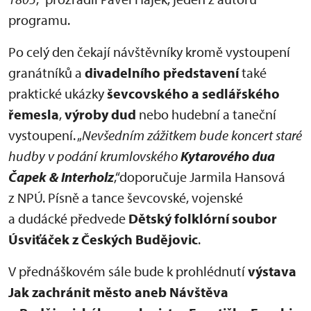
programu.
Po celý den čekají návštěvníky kromě vystoupení
granátníků a
divadelního představení
také
praktické ukázky
ševcovského a sedlářského
řemesla
,
výroby dud
nebo hudební a taneční
vystoupení. „
Nevšedním zážitkem bude koncert staré
hudby v podání krumlovského
Kytarového dua
Čapek & Interholz
,“doporučuje Jarmila Hansová
z NPÚ. Písně a tance ševcovské, vojenské
a dudácké předvede
Dětský folklórní soubor
Úsviťáček z Českých Budějovic
.
V přednáškovém sále bude k prohlédnutí
výstava
Jak zachránit město aneb Návštěva