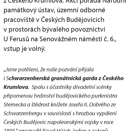
z Českého Krumlova. Akci pořádá Národní
památkový ústav, územní odborné
pracoviště v Českých Budějovicích
v prostorách bývalého povoznictví
U Ferusů na Senovážném náměstí č. 6.,
vstup je volný.
„
Jsme potěšeni, že naše pozvání přijala
i S
chwarzenberská granátnická garda z Českého
Krumlova
. Spolu s účastníky divadelní scénky
připomenou hrdinství budějovického purkmistra
Sternecka a štědrost knížete Josefa II. Dobrého ze
Schwarzenbergu v souvislosti s hrozbou vypálení
Českých Budějovic napoleonskými vojsky v roce
1805
,“ prozradil Pavel Hájek, jeden z autorů