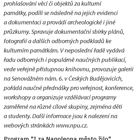
prohlašování věcí či objektů za kulturní
památky, podílí se následně na jejich evidenci
a dokumentaci a provádí archeologické i jiné
průzkumy. Spravuje dokumentační sbírky plánů,
fotografií a dalších odborných podkladů ke
kulturním památkám. V neposlední řadě vydává
řadu odborných i populárně naučných publikací,
vede veřejně přístupnou knihovnu, provozuje galerii
na Senovážném nám. 6. v Českých Budějovicích,
pořádá naučné přednášky pro veřejnost, konference,
workshopy a organizuje vzdělávací programy
zaměřené na různé cílové skupiny, zejména děti
a studenty. Další informace jsou k nalezení na
webových stránkách www.npu.cz.
Program "I za Napoleona město žilo"