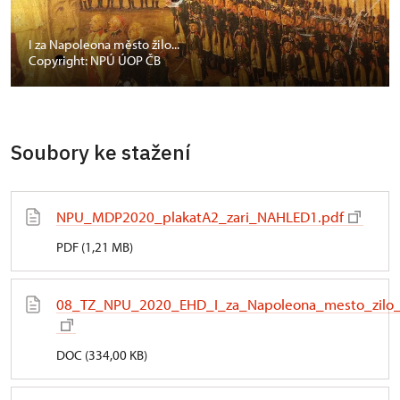
I za Napoleona město žilo...
Copyright: NPÚ ÚOP ČB
Soubory ke stažení
NPU_MDP2020_plakatA2_zari_NAHLED1.pdf
PDF (1,21 MB)
08_TZ_NPU_2020_EHD_I_za_Napoleona_mesto_zilo_
DOC (334,00 KB)