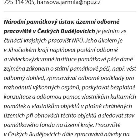
725 314 205, hansova.jarmila@npu.cz
Národní památkový ústav, územní odborné
pracoviště v Českých Budějovicích
je jedním ze
čtrnácti krajských pracovišť NPÚ. Jeho úkolem je
v Jihočeském kraji naplňovat poslání odborné
a vědeckovýzkumné instituce památkové péče dané
zejména zákonem o státní památkové péči, např. vést
odborný dohled, zpracovávat odborné podklady pro
rozhodnutí výkonných orgánů, poskytovat bezplatné
konzultace a odbornou pomoc vlastníkům kulturních
památek a vlastníkům objektů v plošně chráněných
územích při obnovách těchto objektů a sledovat stav
památkového fondu na území kraje. Pracoviště
v Českých Budějovicích dále zpracovává návrhy na