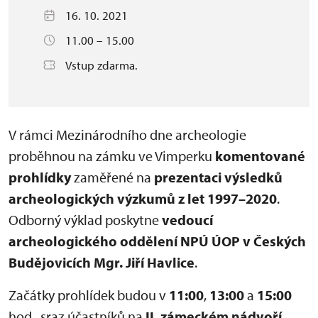
16. 10. 2021
11.00 – 15.00
Vstup zdarma.
V rámci Mezinárodního dne archeologie
proběhnou na zámku ve Vimperku
komentované
prohlídky
zaměřené na
prezentaci výsledků
archeologických výzkumů z let 1997–2020
.
Odborný výklad poskytne
vedoucí
archeologického oddělení NPÚ ÚOP v Českých
Budějovicích Mgr. Jiří Havlice
.
Začátky prohlídek budou v
11:00
,
13:00
a
15:00
hod., sraz účastníků na
II. zámeckém nádvoří.