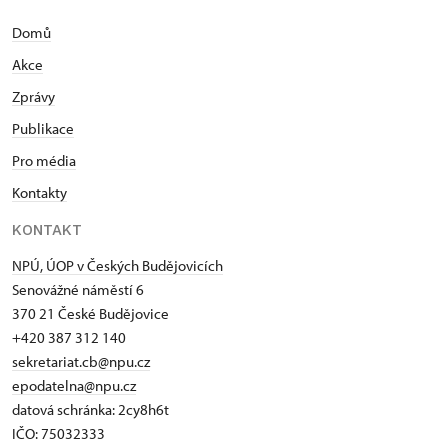
Domů
Akce
Zprávy
Publikace
Pro média
Kontakty
KONTAKT
NPÚ, ÚOP v Českých Budějovicích
Senovážné náměstí 6
370 21 České Budějovice
+420 387 312 140
sekretariat.cb@npu.cz
epodatelna@npu.cz
datová schránka: 2cy8h6t​
IČO: 75032333