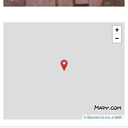
+
−
© Seznam.cz a.s. a další