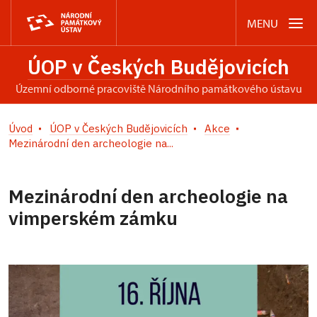
MENU
ÚOP v Českých Budějovicích
územní odborné pracoviště Národního památkového ústavu
Úvod
ÚOP v Českých Budějovicích
Akce
Mezinárodní den archeologie na...
Mezinárodní den archeologie na
vimperském zámku