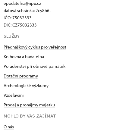
epodatelna@npu.cz
datová schránka: 2cy8h6t​
IČO: 75032333
DIČ: CZ75032333
SLUŽBY
Přednáškový cyklus pro veřejnost
Knihovna a badatelna
Poradenství při obnově památek
Dotační programy
Archeologické výzkumy
Vzdělávání
Prodej a pronájmy majetku
MOHLO BY VÁS ZAJÍMAT
O nás