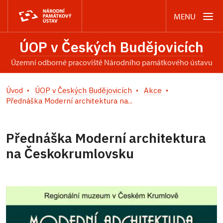
MENU
ÚOP v Českých Budějovicích
územní odborné pracoviště Národního památkového ústavu
Úvod
ÚOP v Českých Budějovicích
Akce
Přednáška Moderní architektura na...
Přednáška Moderní architektura
na Českokrumlovsku