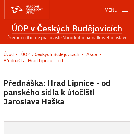
MENU
ÚOP v Českých Budějovicích
územní odborné pracoviště Národního památkového ústavu
Úvod
ÚOP v Českých Budějovicích
Akce
Přednáška: Hrad Lipnice - od...
Přednáška: Hrad Lipnice - od
panského sídla k útočišti
Jaroslava Haška