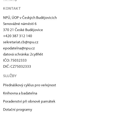
KONTAKT
NPÚ, ÚOP v Českých Budějovicích
Senovážné náměstí 6
370 21 České Budějovice
+420 387 312 140
sekretariat.cb@npu.cz
epodatelna@npu.cz
datová schránka: 2cy8h6t​
IČO: 75032333
DIČ: CZ75032333
SLUŽBY
Přednáškový cyklus pro veřejnost
Knihovna a badatelna
Poradenství při obnově památek
Dotační programy