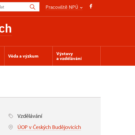
Pracoviště NPÚ
ch
Výstavy
Věda a výzkum
a vzdělávání
Vzdělávání
ÚOP v Českých Budějovicích