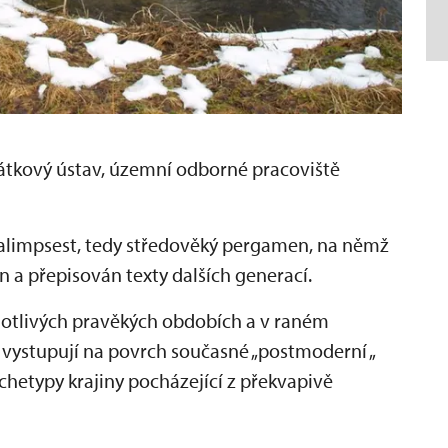
mátkový ústav, územní odborné pracoviště
 palimpsest, tedy středověký pergamen, na němž
 a přepisován texty dalších generací.
notlivých pravěkých obdobích a v raném
vystupují na povrch současné „postmoderní „
rchetypy krajiny pocházející z překvapivě