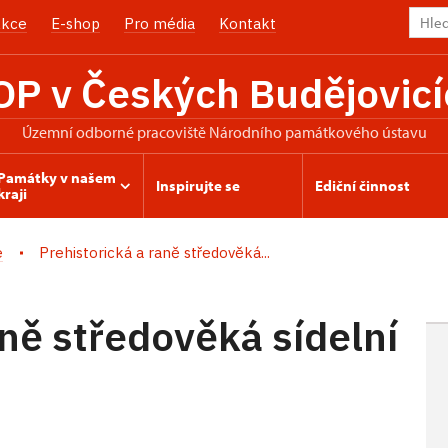
kce
E-shop
Pro média
Kontakt
OP v Českých Budějovicí
územní odborné pracoviště Národního památkového ústavu
Památky v našem
Inspirujte se
Ediční činnost
kraji
e
Prehistorická a raně středověká...
aně středověká sídelní