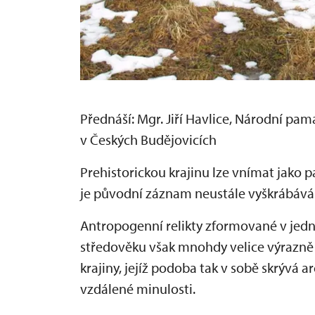
Přednáší: Mgr. Jiří Havlice, Národní pa
v Českých Budějovicích
Prehistorickou krajinu lze vnímat jako
je původní záznam neustále vyškrábáván
Antropogenní relikty zformované v jed
středověku však mnohdy velice výrazně 
krajiny, jejíž podoba tak v sobě skrývá a
vzdálené minulosti.