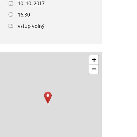
10. 10. 2017
16.30
vstup volný
+
−