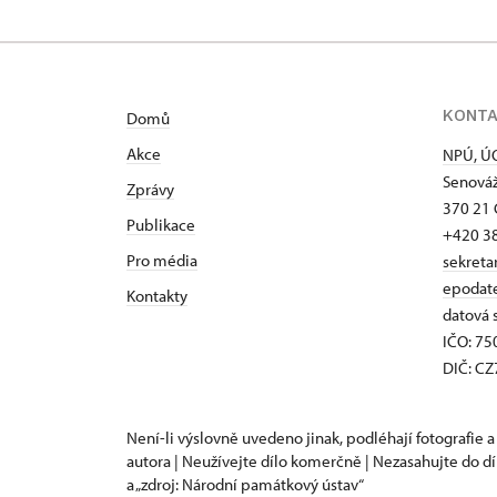
KONT
Domů
Akce
NPÚ, ÚO
Senováž
Zprávy
370 21 
Publikace
+420 3
Pro média
sekreta
epodat
Kontakty
datová 
IČO: 7
DIČ: C
Není-li výslovně uvedeno jinak, podléhají fotografie a
autora | Neužívejte dílo komerčně | Nezasahujte do dí
a „zdroj: Národní památkový ústav“