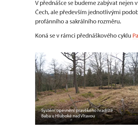
V přednášce se budeme zabývat nejen vý
Čech, ale především jednotlivými podoba
profánního a sakrálního rozměru.
Koná se v rámci přednáškového cyklu
Pa
Systém opevnění pravěkého hradiště
Baba u Hluboké nad Vltavou