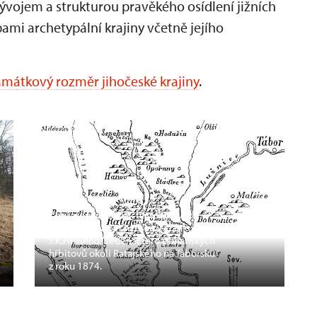
vojem a strukturou pravěkého osídlení jižních
mi archetypální krajiny včetně jejího
mátkový rozměr jihočeské krajiny
.
Zobrazení pravěkých mohylových
pohřebišť na Bechyňsku v článku
J.K.Hrašeho "Jedenáctero pohanských
hřbitovů okolí Ratajského na Táborsku"
z roku 1874.