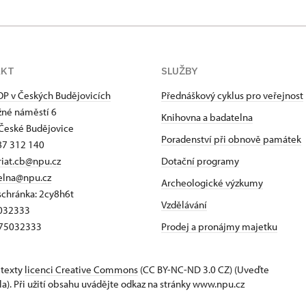
AKT
SLUŽBY
P v Českých Budějovicích
Přednáškový cyklus pro veřejnost
né náměstí 6
Knihovna a badatelna
České Budějovice
Poradenství při obnově památek
87 312 140
riat.cb@npu.cz
Dotační programy
elna@npu.cz
Archeologické výzkumy
schránka: 2cy8h6t​
Vzdělávání
5032333
Z75032333
Prodej a pronájmy majetku
 texty
licenci Creative Commons
(CC BY-NC-ND 3.0 CZ) (Uveďte
la). Při užití obsahu uvádějte odkaz na stránky www.npu.cz