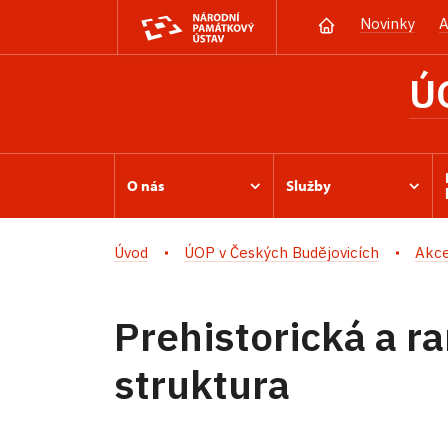
Novinky
A
Ú
O nás
Služby
Úvod
ÚOP v Českých Budějovicích
Akc
Prehistorická a r
struktura