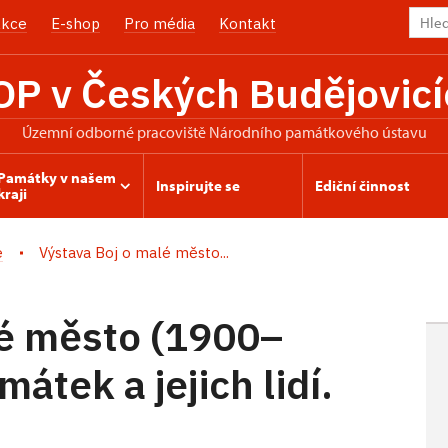
kce
E-shop
Pro média
Kontakt
OP v Českých Budějovicí
územní odborné pracoviště Národního památkového ústavu
Památky v našem
Inspirujte se
Ediční činnost
kraji
e
Výstava Boj o malé město...
lé město (1900–
átek a jejich lidí.