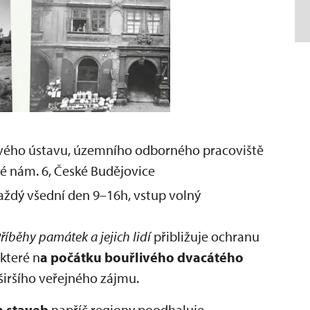
ého ústavu, územního odborného pracoviště
é nám. 6, České Budějovice
 každý všední den 9–16h, vstup volný
říběhy památek a jejich lidí
přibližuje ochranu
které n
a počátku bouřlivého dvacátého
širšího veřejného zájmu.
h staveb
napříč regiony poodhaluje