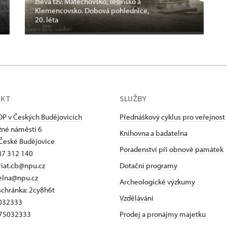
zleva tzv. Matěchovsko, Těšínsko a
Klemencovsko. Dobová pohlednice,
20. léta
AKT
SLUŽBY
P v Českých Budějovicích
Přednáškový cyklus pro veřejnost
né náměstí 6
Knihovna a badatelna
České Budějovice
Poradenství při obnově památek
87 312 140
riat.cb@npu.cz
Dotační programy
elna@npu.cz
Archeologické výzkumy
schránka: 2cy8h6t​
Vzdělávání
5032333
Z75032333
Prodej a pronájmy majetku