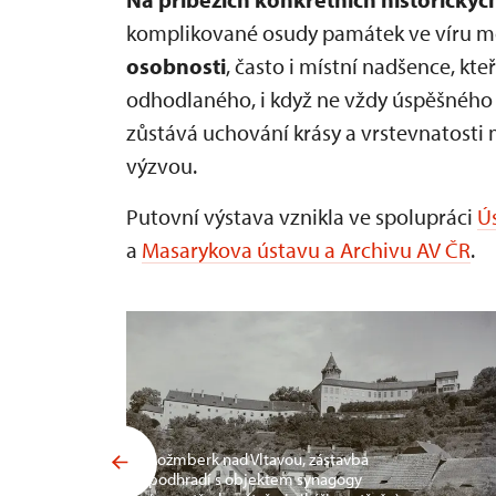
komplikované osudy památek ve víru m
osobnosti
, často i místní nadšence, kt
odhodlaného, i když ne vždy úspěšného ús
zůstává uchování krásy a vrstevnatosti 
výzvou.
Putovní výstava vznikla ve spolupráci
Ú
a
Masarykova ústavu a Archivu AV ČR
.
Rožmberk nad Vltavou, zástavba
podhradí s objektem synagogy