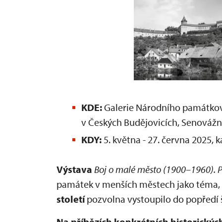
KDE:
Galerie Národního památkov
v Českých Budějovicích, Senovážn
KDY:
5. května - 27. června 2025,
Výstava
Boj o malé město (1900–1960). P
památek v menších městech jako téma, 
století
pozvolna vystoupilo do popředí 
Na příbězích konkrétních historickýc