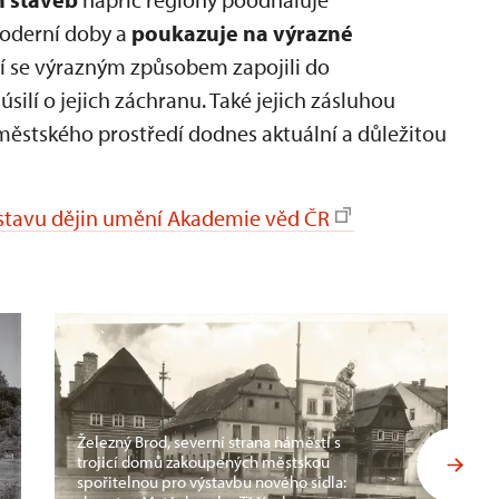
oderní doby a
poukazuje na výrazné
eří se výrazným způsobem zapojili do
ilí o jejich záchranu. Také jejich zásluhou
městského prostředí dodnes aktuální a důležitou
stavu dějin umění Akademie věd ČR
Železný Brod, severní strana náměstí s
trojicí domů zakoupených městskou
spořitelnou pro výstavbu nového sídla: