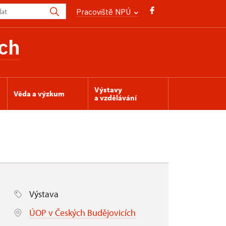
Pracoviště NPÚ
ch
Výstavy
Věda a výzkum
a vzdělávání
Výstava
ÚOP v Českých Budějovicích