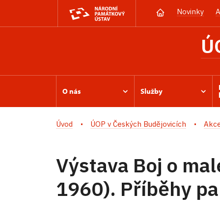
Novinky
A
Ú
O nás
Služby
Úvod
ÚOP v Českých Budějovicích
Akc
Výstava Boj o ma
1960). Příběhy pam