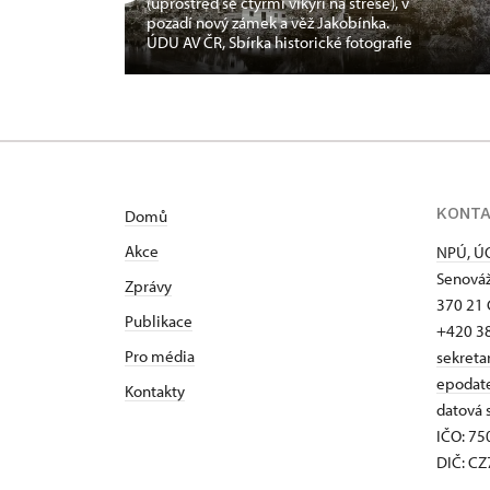
(uprostřed se čtyřmi vikýři na střeše), v
pozadí nový zámek a věž Jakobínka.
ÚDU AV ČR, Sbírka historické fotografie
KONT
Domů
Akce
NPÚ, ÚO
Senováž
Zprávy
370 21 
Publikace
+420 3
Pro média
sekreta
epodat
Kontakty
datová 
IČO: 7
DIČ: C