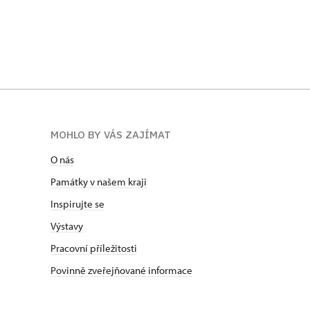
po výstavbě spořitelny a sousedního
severozáp
soukromého domu Aloise Dittricha.
1916. ÚDU
Dobová pohlednice, konec 30. let
fotografie
MOHLO BY VÁS ZAJÍMAT
O nás
Památky v našem kraji
Inspirujte se
Výstavy
Pracovní příležitosti
Povinně zveřejňované informace