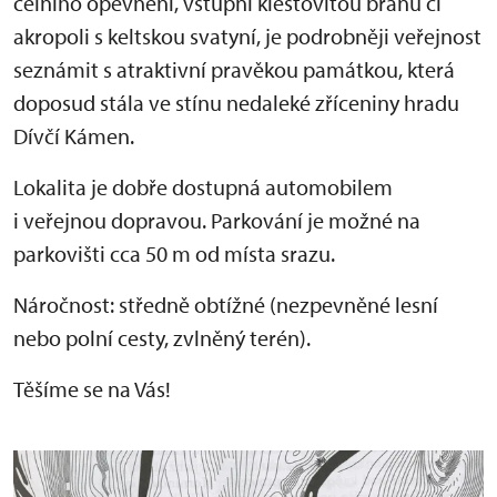
čelního opevnění, vstupní klešťovitou bránu či
akropoli s keltskou svatyní, je podrobněji veřejnost
seznámit s atraktivní pravěkou památkou, která
doposud stála ve stínu nedaleké zříceniny hradu
Dívčí Kámen.
Lokalita je dobře dostupná automobilem
i veřejnou dopravou. Parkování je možné na
parkovišti cca 50 m od místa srazu.
Náročnost: středně obtížné (nezpevněné lesní
nebo polní cesty, zvlněný terén).
Těšíme se na Vás!