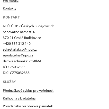
Pro média
Kontakty
KONTAKT
NPÚ, ÚOP v Českých Budějovicích
Senovážné náměstí 6
370 21 České Budějovice
+420 387 312 140
sekretariat.cb@npu.cz
epodatelna@npu.cz
datová schránka: 2cy8h6t​
IČO: 75032333
DIČ: CZ75032333
SLUŽBY
Přednáškový cyklus pro veřejnost
Knihovna a badatelna
Poradenství při obnově památek