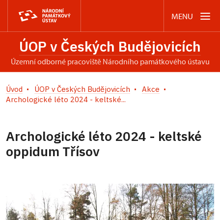
MENU
ÚOP v Českých Budějovicích
územní odborné pracoviště Národního památkového ústavu
Úvod
ÚOP v Českých Budějovicích
Akce
Archologické léto 2024 - keltské...
Archologické léto 2024 - keltské
oppidum Třísov