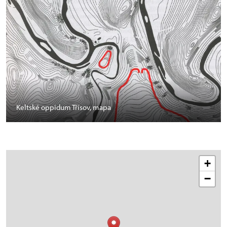
Keltské oppidum Třísov, mapa
+
−