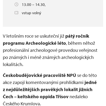
13.00 – 14.30,
vstup volný
V letošním roce se uskuteční již
pátý ročník
programu Archeologické léto
, během něhož
profesionální archeologové provedou veřejnost
po známých i méně známých archeologických
lokalitách.
Českobudějovické pracoviště NPÚ
se do této
akce zapojí komentovanými prohlídkami
jedné
z nejdůležitějších pravěkých lokalit jižních
Čech – keltského oppida Třísov
nedaleko
Českého Krumlova.