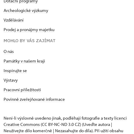
Dotační programy
Archeologické výzkumy
Vzdělávání
Prodej a pronájmy majetku
MOHLO BY VÁS ZAJÍMAT
O nás
Památky v našem kraji
Inspirujte se
Výstavy
Pracovní příležitosti
Povinně zveřejňované informace
Není-li výslovně uvedeno jinak, podléhají fotografie a texty
licenci
Creative Commons
(CC BY-NC-ND 3.0 CZ) (Uveďte autora |
Neužívejte dílo komerčně | Nezasahujte do díla). Při užití obsahu