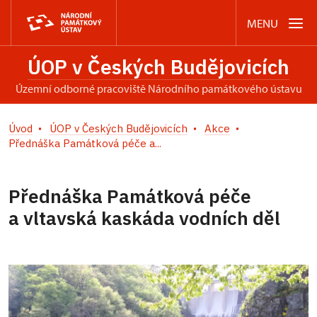
MENU
ÚOP v Českých Budějovicích
územní odborné pracoviště Národního památkového ústavu
Úvod
ÚOP v Českých Budějovicích
Akce
Přednáška Památková péče a...
Přednáška Památková péče
a vltavská kaskáda vodních děl