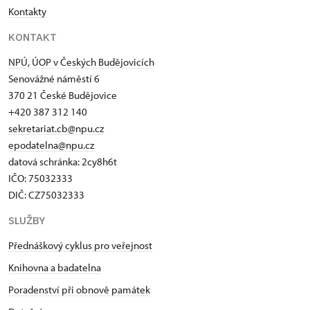
Kontakty
KONTAKT
NPÚ, ÚOP v Českých Budějovicích
Senovážné náměstí 6
370 21 České Budějovice
+420 387 312 140
sekretariat.cb@npu.cz
epodatelna@npu.cz
datová schránka: 2cy8h6t​
IČO: 75032333
DIČ: CZ75032333
SLUŽBY
Přednáškový cyklus pro veřejnost
Knihovna a badatelna
Poradenství při obnově památek