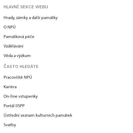
HLAVNÍ SEKCE WEBU
Hrady, zámky a další památky
O NPÚ
Památková péče
Vzdělávání
Věda a výzkum
ČASTO HLEDÁTE
Pracoviště NPÚ
Kariéra
On-line vstupenky
Portál IISPP
Ústřední seznam kulturních památek
Svatby