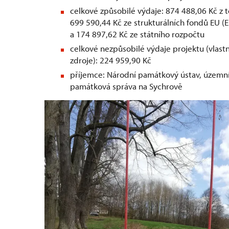
celkové způsobilé výdaje: 874 488,06 Kč z t
699 590,44 Kč ze strukturálních fondů EU (
a 174 897,62 Kč ze státního rozpočtu
celkové nezpůsobilé výdaje projektu (vlastn
zdroje): 224 959,90 Kč
příjemce: Národní památkový ústav, územn
památková správa na Sychrově