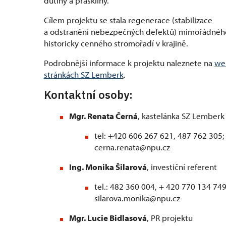
dutiny a praskliny.
Cílem projektu se stala regenerace (stabilizace
a odstranění nebezpečných defektů) mimořádnéh
historicky cenného stromořadí v krajině.
Podrobnější informace k projektu naleznete na
we
stránkách SZ Lemberk
.
Kontaktní osoby:
Mgr. Renata Černá
, kastelánka SZ Lemberk
tel: +420 606 267 621, 487 762 305; 
cerna.renata@npu.cz
Ing. Monika Šilarová
, investiční referent
tel.: 482 360 004, + 420 770 134 749
silarova.monika@npu.cz
Mgr. Lucie Bidlasová
, PR projektu