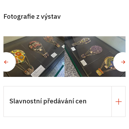
SEVEROČESKÉ MUZEUM V LIBERCI
– OD
16. 6. 2026 DO 1. 6. 2027
Fotografie z výstav
ZÁMEK V LOMNICI NAD POPELKOU
OD 26. 9. DO
11. 11. 2026
Slavnostní předávání cen
V pondělí 15. června 2026 se od 16.00
uskuteční
slavnostní předání cen vítězům soutěže
Děti