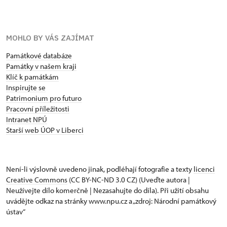
MOHLO BY VÁS ZAJÍMAT
Památkové databáze
Památky v našem kraji
Klíč k památkám
Inspirujte se
Patrimonium pro futuro
Pracovní příležitosti
Intranet NPÚ
Starší web ÚOP v Liberci
Není-li výslovně uvedeno jinak, podléhají fotografie a texty
licenci
Creative Commons
(CC BY-NC-ND 3.0 CZ) (Uveďte autora |
Neužívejte dílo komerčně | Nezasahujte do díla). Při užití obsahu
uvádějte odkaz na stránky www.npu.cz a „zdroj: Národní památkový
ústav“