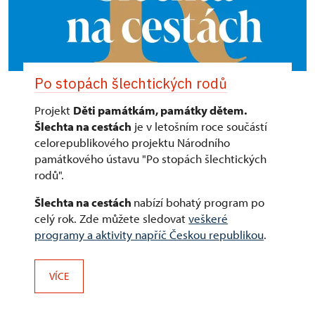
Po stopách šlechtických rodů
Projekt
Děti památkám, památky dětem.
Šlechta na cestách
je v letošním roce součástí
celorepublikového projektu Národního
památkového ústavu "Po stopách šlechtických
rodů".
Šlechta na cestách
nabízí bohatý program po
celý rok. Zde můžete sledovat
veškeré
programy a aktivity napříč Českou republikou
.
VÍCE