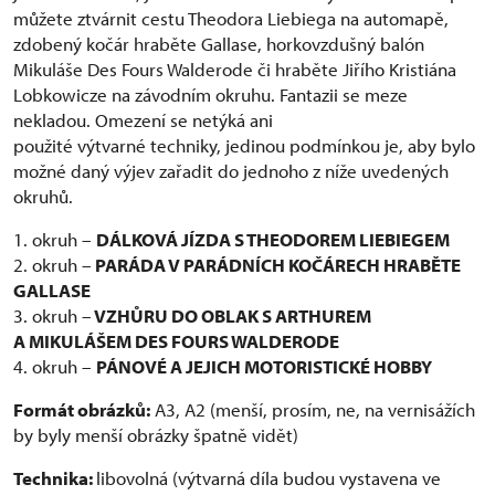
můžete ztvárnit cestu Theodora Liebiega na automapě,
zdobený kočár hraběte Gallase, horkovzdušný balón
Mikuláše Des Fours Walderode či hraběte Jiřího Kristiána
Lobkowicze na závodním okruhu. Fantazii se meze
nekladou. Omezení se netýká ani
použité výtvarné techniky, jedinou podmínkou je, aby bylo
možné daný výjev zařadit do jednoho z níže uvedených
okruhů.
1. okruh –
DÁLKOVÁ JÍZDA S THEODOREM LIEBIEGEM
2. okruh –
PARÁDA V PARÁDNÍCH KOČÁRECH HRABĚTE
GALLASE
3. okruh –
VZHŮRU DO OBLAK S ARTHUREM
A MIKULÁŠEM DES FOURS WALDERODE
4. okruh –
PÁNOVÉ A JEJICH MOTORISTICKÉ HOBBY
Formát obrázků:
A3, A2 (menší, prosím, ne, na vernisážích
by byly menší obrázky špatně vidět)
Technika:
libovolná (výtvarná díla budou vystavena ve