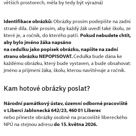
větších prostorech, měla by tedy být výrazná)
Identifikace obrázků:
Obrázky prosím podepište na zadní
straně díla. Dále prosím, aby každý žák uvedl také školu, ze
které je, a ročník, do kterého patří.
Pokud nebudete chtít,
aby bylo jméno žáka napsáno
na cedulku jako popisek obrázku, napište na zadní
stranu obrázku NEPOPISOVAT.
Cedulka bude dána ke
každému obrázku, který bude vystaven, a bude obsahovat:
jméno a příjmení žáka, školu, kterou navštěvuje a ročník.
Kam hotové obrázky poslat?
Národní památkový ústav, územní odborné pracoviště
v Liberci Jablonecká 642/23, 460 01 Liberec
nebo přineste obrázky osobně na pracoviště libereckého
NPÚ na stejnou adresu
do 15. května 2026.