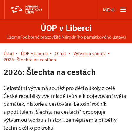
MENU
ÚOP v Liberci
územní odborné pracoviště Národního památkového ústavu
Úvod
ÚOP v Liberci
O nás
Výtvarná soutěž
2026: Šlechta na cestách
2026: Šlechta na cestách
Celostátní výtvarná soutěž pro děti a školy z celé
České republiky zve mladé tvůrce k objevování světa
památek, historie a cestování. Letošní ročník
s podtitulem „Šlechta na cestách“ propojuje
výtvarnou tvorbu s historií, zeměpisem a příběhy
technického pokroku.