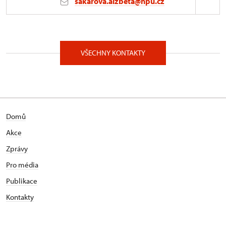
sakarova.alzbeta@npu.cz
ÚOP v Liberci
Jablonecká 642/23, Liberec 46001
VŠECHNY KONTAKTY
Domů
Akce
Zprávy
Pro média
Publikace
Kontakty