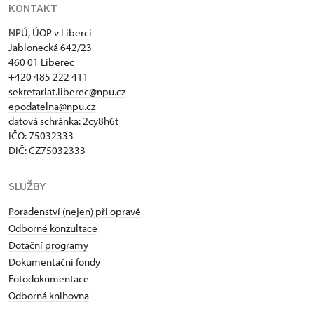
KONTAKT
NPÚ, ÚOP v Liberci
Jablonecká 642/23
460 01 Liberec
+420 485 222 411
sekretariat.liberec@npu.cz
epodatelna@npu.cz
datová schránka: 2cy8h6t​
IČO: 75032333
DIČ: CZ75032333
SLUŽBY
Poradenství (nejen) při opravě
Odborné konzultace
Dotační programy
Dokumentační fondy
Fotodokumentace
Odborná knihovna