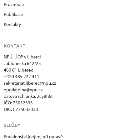
Pro média
Publikace
Kontakty
KONTAKT
NPÚ, ÚOP v Liberci
Jablonecká 642/23
460 01 Liberec
+420 485 222 411
sekretariat.liberec@npu.cz
epodatelna@npu.cz
datová schránka: 2cy8h6t​
IČO: 75032333
DIČ: CZ75032333
SLUŽBY
Poradenství (nejen) při opravě