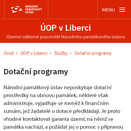
MENU
ÚOP v Liberci
územní odborné pracoviště Národního památkového ústavu
Úvod
ÚOP v Liberci
Služby
Dotační programy
Dotační programy
Národní památkový ústav neposkytuje dotační
prostředky na obnovu památek, některé však
administruje, vyjadřuje se rovněž k finančním
sumám, jež žadatelé o dotace předkládají. Je proto
vhodné kontaktovat garanta území, na němž se
památka nachází, a požádat jej o pomoc s přípravou