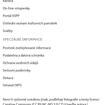
Kariéra
On-line vstupenky
Portál IISPP
Ústřední seznam kulturních památek
Svatby
SPECIÁLNÍ INFORMACE
Povinně zveřejňované informace
Podatelna a datová schránka
Ochrana osobních údajů
Smluvní podmínky
Dotace
Intranet NPÚ
Není-li výslovně uvedeno jinak, podléhají fotografie a texty
licenci
Creative Commons
(CC BY-NC-ND 3.0 CZ) (Uveďte autora |