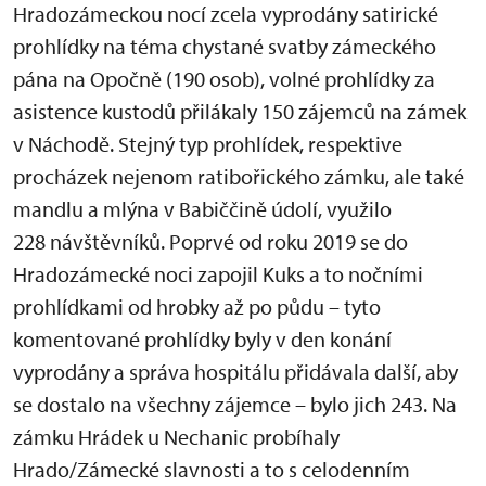
Hradozámeckou nocí zcela vyprodány satirické
prohlídky na téma chystané svatby zámeckého
pána na Opočně (190 osob), volné prohlídky za
asistence kustodů přilákaly 150 zájemců na zámek
v Náchodě. Stejný typ prohlídek, respektive
procházek nejenom ratibořického zámku, ale také
mandlu a mlýna v Babiččině údolí, využilo
228 návštěvníků. Poprvé od roku 2019 se do
Hradozámecké noci zapojil Kuks a to nočními
prohlídkami od hrobky až po půdu – tyto
komentované prohlídky byly v den konání
vyprodány a správa hospitálu přidávala další, aby
se dostalo na všechny zájemce – bylo jich 243. Na
zámku Hrádek u Nechanic probíhaly
Hrado/Zámecké slavnosti a to s celodenním