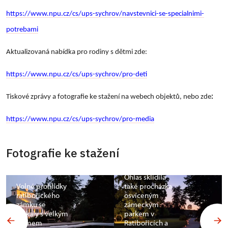
https://www.npu.cz/cs/ups-sychrov/navstevnici-se-specialnimi-
potrebami
Aktualizovaná nabídka pro rodiny s dětmi zde:
https://www.npu.cz/cs/ups-sychrov/pro-deti
Tiskové zprávy a fotografie ke stažení na webech objektů, nebo zde
:
https://www.npu.cz/cs/ups-sychrov/pro-media
Fotografie ke stažení
Ohlas sklidila
Volné prohlídky
také procházka
ratibořického
osvíceným
zámku se
zámeckým
setkaly s velkým
parkem v
zájmem
Ratibořicích a