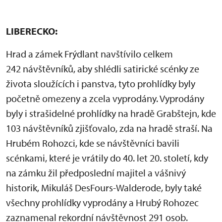
LIBERECKO:
Hrad a zámek Frýdlant navštívilo celkem
242 návštěvníků, aby shlédli satirické scénky ze
života sloužících i panstva, tyto prohlídky byly
početně omezeny a zcela vyprodány. Vyprodány
byly i strašidelné prohlídky na hradě Grabštejn, kde
103 návštěvníků zjišťovalo, zda na hradě straší. Na
Hrubém Rohozci, kde se návštěvníci bavili
scénkami, které je vrátily do 40. let 20. století, kdy
na zámku žil předposlední majitel a vášnivý
historik, Mikuláš DesFours-Walderode, byly také
všechny prohlídky vyprodány a Hrubý Rohozec
zaznamenal rekordní návštěvnost 291 osob.