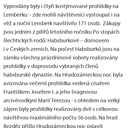
Vyprodány byly i čtyři kostýmované prohlídky na
Lemberku – zde mohli návštěvníci vystoupat i na
věž a noční Lemberk navštívilo 171 osob. Zákupy
jsou jedním z pilířů letošního ročníku Po stopách
šlechtických rodů: Habsburkové – domovem
i v Českých zemích. Na počest Habsburků jsou na
zámku všechny prázdninové soboty realizovány
prohlídky v doprovodu vybraných členů
habsburské dynastie. Na Hradozámeckou noc byla
avizována večerní prohlídka vedená císařem
Františkem Josefem I. a jeho švagrovou
arcivévodkyní Marií Terezou - s ohledem na velký
zájem byly prohlídky realizovány dvě s celkovou
návštěvou maximálního počtu 56 osob. Na hrad
Bezděz přišlo Hradozámeckou noc oslavit