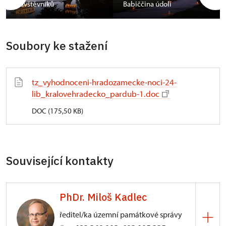
návštěvníků
Babiččina údolí
Soubory ke stažení
tz_vyhodnoceni-hradozamecke-noci-24-
lib_kralovehradecko_pardub-1.doc
DOC (175,50 KB)
Související kontakty
PhDr. Miloš Kadlec
ředitel/ka územní památkové správy