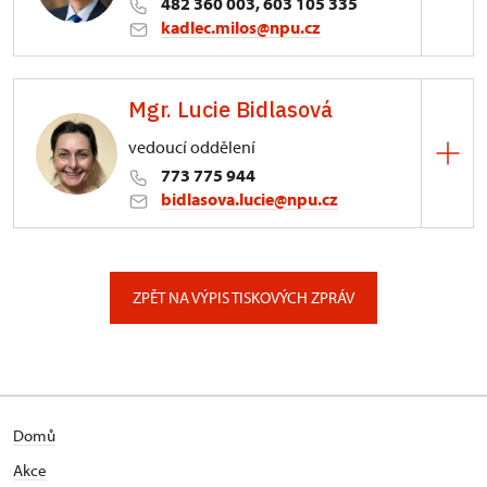
482 360 003, 603 105 335
kadlec.milos@npu.cz
ÚPS na Sychrově
Mgr. Lucie Bidlasová
3/, Sychrov 3
vedoucí oddělení
773 775 944
bidlasova.lucie@npu.cz
ÚPS na Sychrově
Zámecký park 1/, Slatiňany
ZPĚT NA VÝPIS TISKOVÝCH ZPRÁV
Domů
Akce