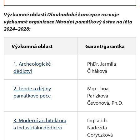
Výzkumné oblasti
Dlouhodobé koncepce rozvoje
výzkumné organizace Národní památkový ústav na léta
2024–2028:
Výzkumná oblast
Garant/garantka
1. Archeologické
PhDr. Jarmila
dědictví
Čiháková
2. Teorie a dějiny
Mgr. Jana
památkové péče
Pařízková
Čevonová, Ph.D.
3. Moderní architektura
Ing. arch.
a industriální dědictví
Naděžda
Goryczková