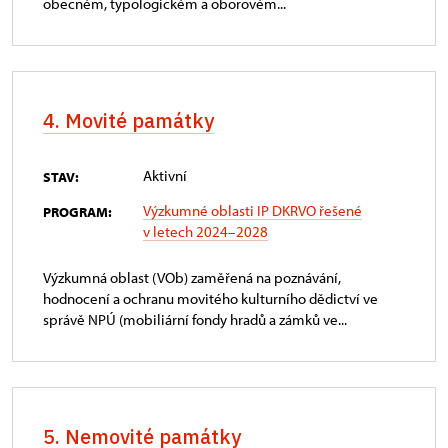
obecném, typologickém a oborovém...
4. Movité památky
Aktivní
STAV:
Výzkumné oblasti IP DKRVO řešené
PROGRAM:
v letech 2024–2028
Výzkumná oblast (VOb) zaměřená na poznávání,
hodnocení a ochranu movitého kulturního dědictví ve
správě NPÚ (mobiliární fondy hradů a zámků ve...
5. Nemovité památky