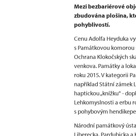
Mezi bezbariérové obje
zbudována plošina, kt
pohyblivostí.
Cenu Adolfa Heyduka vyh
s Památkovou komorou ČR
Ochrana Klokočských ska
venkova. Památky a lokal
roku 2015. V kategorii 
například Státní zámek 
haptickou „knížku" - dop
Lehkomyslnosti a erbu r
s pohybovým hendikep
Národní památkový ústa
Liberecka, Pardubicka a 