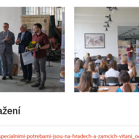
ažení
-specialnimi-potrebami-jsou-na-hradech-a-zamcich-vitani_o