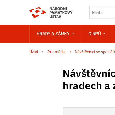
HRADY A ZÁMKY
O NPÚ
Úvod
Pro média
Návštěvníci se speciáln
Návštěvníc
hradech a 