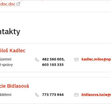
cdoc.doc
ntakty
iloš Kadlec
 územní
482 360 003,
kadlec.milos@np
 správy
603 105 335
cie Bidlasová
ddělení
773 775 944
bidlasova.lucie@