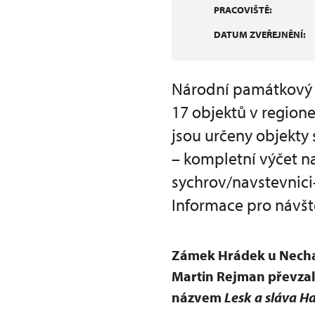
PRACOVIŠTĚ:
DATUM ZVEŘEJNĚNÍ:
Národní památkový 
17 objektů v region
jsou určeny objekty
– kompletní výčet n
sychrov/navstevnici
Informace pro návšt
Zámek Hrádek u Nechan
Martin Rejman převzal
názvem
Lesk a sláva H