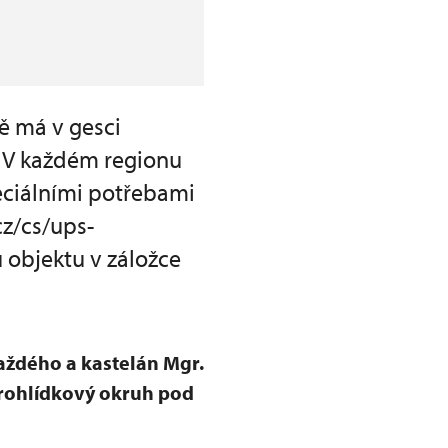
ě má v gesci
. V každém regionu
eciálními potřebami
z/cs/ups-
 objektu v záložce
aždého a kastelán Mgr.
prohlídkový okruh pod