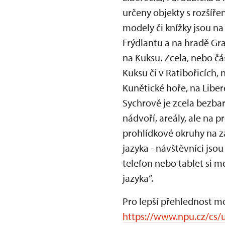
určeny objekty s rozšíře
modely či knížky jsou n
Frýdlantu a na hradě G
na Kuksu. Zcela, nebo č
Kuksu či v Ratibořicích,
Kunětické hoře, na Liber
Sychrově je zcela bezbar
nádvoří, areály, ale na 
prohlídkové okruhy na 
jazyka - návštěvníci jso
telefon nebo tablet si
jazyka“.
Pro lepší přehlednost m
https://www.npu.cz/cs/