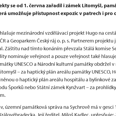
kty se od 1. června zařadil i zámek Litomyšl, pa
erá umožňuje přístupnost expozic v patrech i pro
lašuje mezinárodní vzdělávací projekt Hugo na cestá
 a Geoparkem Český ráj o. p. s. Partnerem projektu j
l. Záštitu nad tímto konáním převzala Stálá komise S
ity nominuje veřejnost a pouze veřejnost také hlasuje
Památky UNESCO a Národní kulturní památky obdržel v
Litomyšl – za haptický plán areálu památky UNESCO, Ho
lněnou o haptický plán areálu hospitálu a bylinkové z
odu Šporků nebo Státní zámek Kynžvart – za prohlídky
em.
v, územní památková správa na Sychrově má v gesci 1
Královéhradecka. Její ředitel, Miloš Kadlec, upřesňuje: