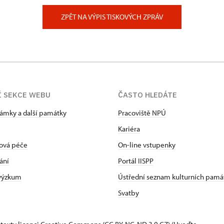
 Slatiňany
ZPĚT NA VÝPIS TISKOVÝCH ZPRÁV
Í SEKCE WEBU
ČASTO HLEDÁTE
zámky a další památky
Pracoviště NPÚ
Kariéra
ová péče
On-line vstupenky
ání
Portál IISPP
 výzkum
Ústřední seznam kulturních pamá
Svatby