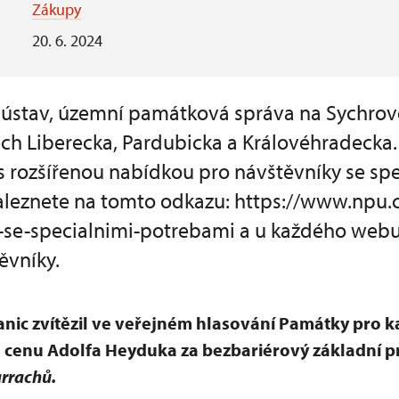
Zákupy
20. 6. 2024
ústav, územní památková správa na Sychrov
ech Liberecka, Pardubicka a Královéhradecka
 s rozšířenou nabídkou pro návštěvníky se sp
aleznete na tomto odkazu: https://www.npu.c
-se-specialnimi-potrebami a u každého webu
ěvníky.
ic zvítězil ve veřejném hlasování Památky pro k
 cenu Adolfa Heyduka za bezbariérový základní 
arrachů.