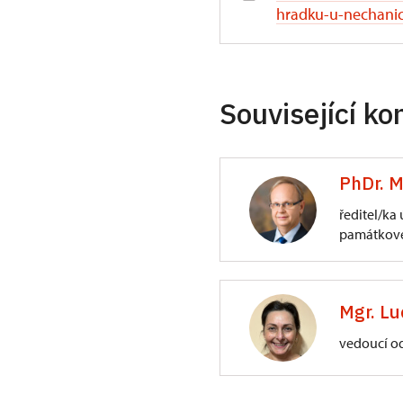
hradku-u-nechani
Související ko
PhDr. M
ředitel/ka
památkové
ÚPS na Sychrově
3/, Sychrov 3
Mgr. Lu
vedoucí o
ÚPS na Sychrově