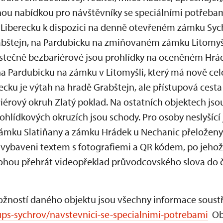
nou nabídkou pro návštěvníky se speciálními potřebam
a Liberecku k dispozici na denně otevřeném zámku Syc
rabštejn, na Pardubicku na zmiňovaném zámku Litomyš
ástečně bezbariérové jsou prohlídky na oceněném Hrá
 na Pardubicku na zámku v Litomyšli, který má nově ce
ecku je výtah na hradě Grabštejn, ale přístupová cesta
iérový okruh Zlatý poklad. Na ostatních objektech jso
prohlídkových okruzích jsou schody. Pro osoby neslyšící
zámku Slatiňany a zámku Hrádek u Nechanic přeložen
u vybaveni textem s fotografiemi a QR kódem, po jehož
 mohou přehrát videopřeklad průvodcovského slova do
ožností daného objektu jsou všechny informace sous
ups-sychrov/navstevnici-se-specialnimi-potrebami
Obj