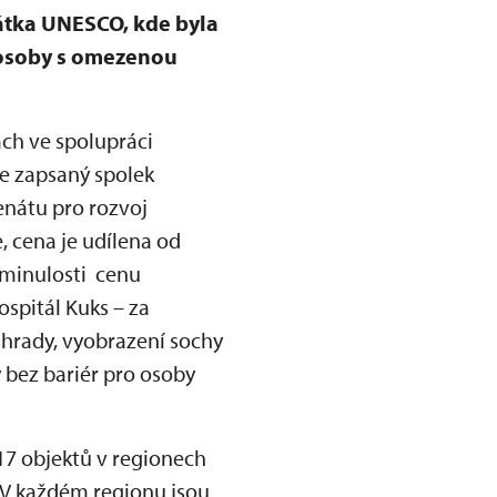
mátka UNESCO, kde byla
 osoby s omezenou
ch ve spolupráci
e zapsaný spolek
enátu pro rozvoj
, cena je udílena od
 minulosti cenu
spitál Kuks – za
ahrady, vyobrazení sochy
 bez bariér pro osoby
7 objektů v regionech
 „V každém regionu jsou