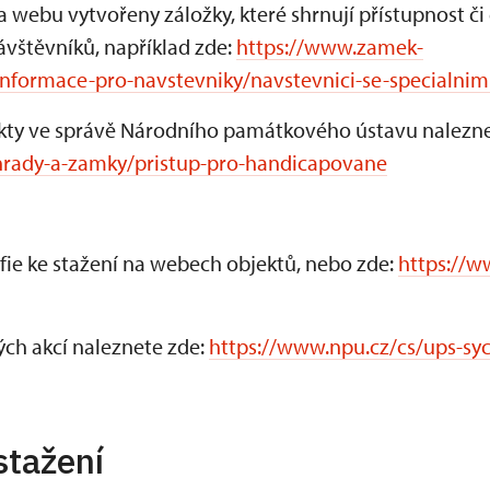
 webu vytvořeny záložky, které shrnují přístupnost či
ávštěvníků, například zde:
https://www.zamek-
informace-pro-navstevniky/navstevnici-se-specialni
ekty ve správě Národního památkového ústavu nalezne
hrady-a-zamky/pristup-pro-handicapovane
fie ke stažení na webech objektů, nebo zde:
https://w
ch akcí naleznete zde:
https://www.npu.cz/cs/ups-sy
stažení