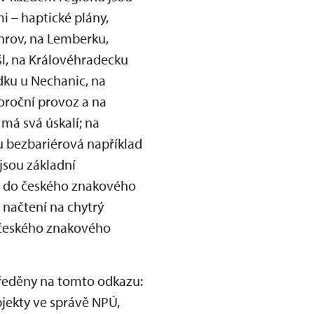
i – haptické plány,
hrov, na Lemberku,
l, na Královéhradecku
dku u Nechanic, na
loroční provoz a na
 má svá úskalí; na
u bezbariérová například
 jsou základní
y do českého znakového
 načtení na chytrý
 českého znakového
tředěny na tomto odkazu:
ekty ve správě NPÚ,