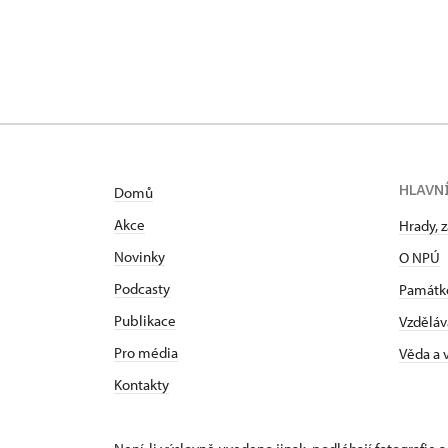
Zámecký park 1/,
HLAVN
Domů
Akce
Hrady, 
Novinky
O NPÚ
Podcasty
Památk
Publikace
Vzděláv
Pro média
Věda a
Kontakty