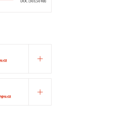
DOC (303,50 KB)
u.cz
npu.cz