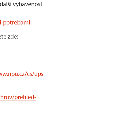
 další vybavenost
mi-potrebami
te zde:
ww.npu.cz/cs/ups-
chrov/prehled-