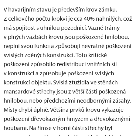
V havarijním stavu je především krov zámku.
Z celkového počtu krokví je cca 40% nahnilých, což
má spojitost s uhnilou pozednicí. Vazné trámy
v plných vazbách krovu jsou poškozené hnilobou,
neplní svou funkci a způsobují nevratné poškození
svislých zděných konstrukcí. Toto kritické
poškození způsobilo redistribuci vnitřních sil
v konstrukci a způsobuje poškození svislých
konstrukcí objektu. Svislá ztužidla ve stěnách
mansardové střechy jsou z větší části poškozená
hnilobou, nebo předchozími neodbornými zásahy.
Místy chybí úplně. Většina prvků krovu vykazuje
poškození dřevokazným hmyzem a dřevokaznými
houbami. Na římse v horní části střechy byl