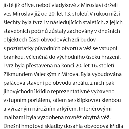
jistě již dříve, neboť vladykové z Miroslavi drželi
ves Miroslav již od 20. let 13. století. V rukou nižší
šlechty byla tvrz i v následujících staletích, z jejich
stavebních počinů zůstaly zachovány v dnešních
objektech části obvodových zdí budov
s pozůstatky původních otvorů a věž se vstupní
brankou, včleněná do východního úseku hrazení.
Tvrz byla přestavěna na konci 20. let 16. století
Zikmundem Valeckým z Mírova. Byla vybudována
palácová stavení po obvodu areálu, z nich pak
jihovýchodní křídlo reprezentativně vybaveno
vstupním portálem, sálem se sklípkovou klenbou
a výrazným nárožním arkýřem. Interiérovými
malbami byla vyzdobena rovněž obytná věž.
Dnešní hmotové skladby dosáhla obvodová křídla