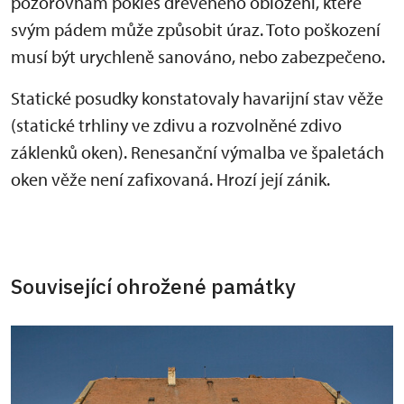
pozorovnám pokles dřevěného obložení, které
svým pádem může způsobit úraz. Toto poškození
musí být urychleně sanováno, nebo zabezpečeno.
Statické posudky konstatovaly havarijní stav věže
(statické trhliny ve zdivu a rozvolněné zdivo
záklenků oken). Renesanční výmalba ve špaletách
oken věže není zafixovaná. Hrozí její zánik.
Související ohrožené památky