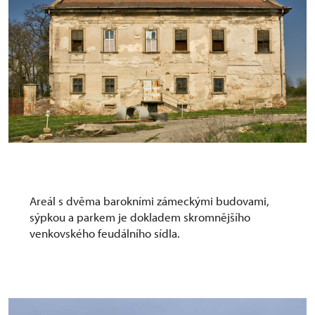
Zámek, Hýsly
Areál s dvěma barokními zámeckými budovami,
sýpkou a parkem je dokladem skromnějšího
venkovského feudálního sídla.