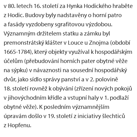
v 80. letech 16. století za Hynka Hodického hraběte
z Hodic. Budovy byly nadstavěny o horní patro
a fasády vyzdobeny sgrafitovou výzdobou.
Významným držitelem statku a zámku byl
premonstrátský klášter v Louce u Znojma (období
1665-1784), který objekty využíval k hospodářským
účelům (přebudování horních pater obytné věže
na sýpku) v návaznosti na sousední hospodářský
dvůr, jako sídlo správy panství a v 2. polovině
18. století rovněž k obývání (zřízení nových pokojů
v jihovýchodním křídle a vstupní haly v 1. podlaží
obytné věže). K posledním významnějším
úpravám došlo v 19. století z iniciativy šlechticů
z Hopfenu.