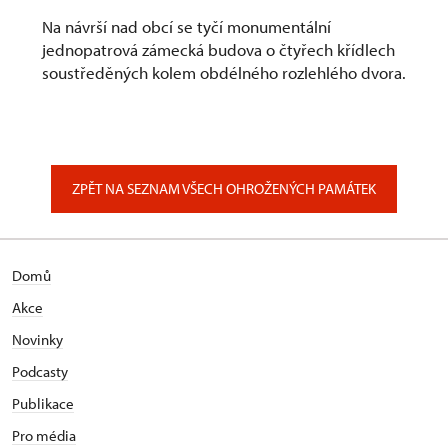
Na návrší nad obcí se tyčí monumentální
jednopatrová zámecká budova o čtyřech křídlech
soustředěných kolem obdélného rozlehlého dvora.
ZPĚT NA SEZNAM VŠECH OHROŽENÝCH PAMÁTEK
Domů
Akce
Novinky
Podcasty
Publikace
Pro média