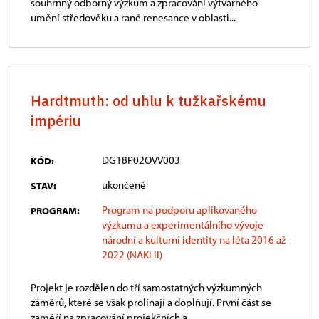
souhrnný odborný výzkum a zpracování výtvarného
umění středověku a rané renesance v oblasti...
Hardtmuth: od uhlu k tužkařskému
impériu
DG18P02OVV003
KÓD:
ukončené
STAV:
Program na podporu aplikovaného
PROGRAM:
výzkumu a experimentálního vývoje
národní a kulturní identity na léta 2016 až
2022 (NAKI II)
Projekt je rozdělen do tří samostatných výzkumných
záměrů, které se však prolínají a doplňují. První část se
zaměří na zpracování projekčních a...