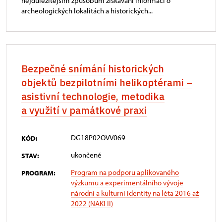
nejdůležitějším způsobům získávání informací o
archeologických lokalitách a historických...
Bezpečné snímání historických
objektů bezpilotními helikoptérami –
asistivní technologie, metodika
a využití v památkové praxi
DG18P02OVV069
KÓD:
ukončené
STAV:
Program na podporu aplikovaného
PROGRAM:
výzkumu a experimentálního vývoje
národní a kulturní identity na léta 2016 až
2022 (NAKI II)