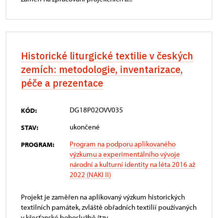
Historické liturgické textilie v českých
zemích: metodologie, inventarizace,
péče a prezentace
DG18P02OVV035
KÓD:
ukončené
STAV:
Program na podporu aplikovaného
PROGRAM:
výzkumu a experimentálního vývoje
národní a kulturní identity na léta 2016 až
2022 (NAKI II)
Projekt je zaměřen na aplikovaný výzkum historických
textilních památek, zvláště obřadních textilií používaných
v křesťanské bohoslužbě (tzv....