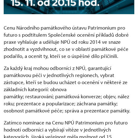
Cenu Národního památkového ústavu Patrimonium pro
futuro s podtitulem Společenské ocenění příkladů dobré
praxe vyhlašuje a uděluje NPÚ od roku 2014 ve snaze
zhodnotit a vyzdvihnout, co se v oblasti památkové péče
podařilo, a ocenit ty, kteří se o úspěšné dílo přičinili.
Za každý kraj mohou odborníci z NPÚ, garantující
památkovou péči v jednotlivých regionech, vybrat
zástupce, kteří se budou ucházet o ocenění v některé ze
základních kategorií: obnova
památky; restaurování; památková konverze; objev, nález
roku; prezentace a popularizace; záchrana památky;
osobnost památkové péče; správa a prezentace památky.
Zatímco nominace na Cenu NPÚ Patrimonium pro futuro
hodnotí odborníci a vybírají vítěze v jednotlivých
kategoriích, široká veřejnost měla možnost od 15.