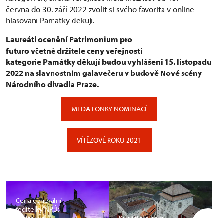
června do 30. září 2022 zvolit si svého favorita v online
hlasování Památky děkují.
Laureáti ocenění Patrimonium pro
futuro včetně držitele ceny veřejnosti
kategorie Památky děkují budou vyhlášeni 15. listopadu
2022 na slavnostním galavečeru v budově Nové scény
Národního divadla Praze.
MEDAILONKY NOMINACÍ
VÍTĚZOVÉ ROKU 2021
Cena generální
ředitelky NPÚ:
Klášter ve
Kunětická hora