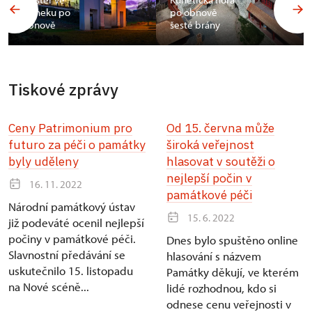
Fulneku po
po obnově
obnově
šesté brány
Tiskové zprávy
Ceny Patrimonium pro
Od 15. června může
futuro za péči o památky
široká veřejnost
byly uděleny
hlasovat v soutěži o
nejlepší počin v
16. 11. 2022
památkové péči
Národní památkový ústav
15. 6. 2022
již podeváté ocenil nejlepší
počiny v památkové péči.
Dnes bylo spuštěno online
Slavnostní předávání se
hlasování s názvem
uskutečnilo 15. listopadu
Památky děkují, ve kterém
na Nové scéně...
lidé rozhodnou, kdo si
odnese cenu veřejnosti v