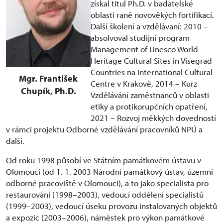
získal titul Ph.D. v badatelské
oblasti raně novověkých fortifikací.
Další školení a vzdělávaní: 2010 –
absolvoval studijní program
Management of Unesco World
Heritage Cultural Sites in Visegrad
Countries na International Cultural
Mgr. František
Centre v Krakově, 2014 – Kurz
Chupík, Ph.D.
Vzdělávání zaměstnanců v oblasti
etiky a protikorupčních opatření,
2021 – Rozvoj měkkých dovedností
v rámci projektu Odborné vzdělávání pracovníků NPÚ a
další.
Od roku 1998 působí ve Státním památkovém ústavu v
Olomouci (od 1. 1. 2003 Národní památkový ústav, územní
odborné pracoviště v Olomouci), a to jako specialista pro
restaurování (1998–2003), vedoucí oddělení specialistů
(1999–2003), vedoucí úseku provozu instalovaných objektů
a expozic (2003–2006), náměstek pro výkon památkové