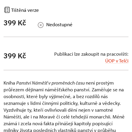
Tištěná verze
399 Kč
Nedostupné
Publikaci lze zakoupit na pracovišti:
399 Kč
ÚOP v Telči
Kniha
Panství Náměšť v proměnách času
není prostým
průřezem dějinami náměšťského panství. Zaměřuje se na
osobnosti, které byly výjimečné, a bez rozdílů nás
seznamuje s lidmi činnými politicky, kulturně a vědecky.
Vyzdvihuje ty, kteří ovlivňovali dění nejen v samotné
Náměšti, ale i na Moravě či celé tehdejší monarchii. Méně
známá i zcela nová fakta přinášejí kapitoly popisující
milníky života posledních vlastníků panství v průběhu