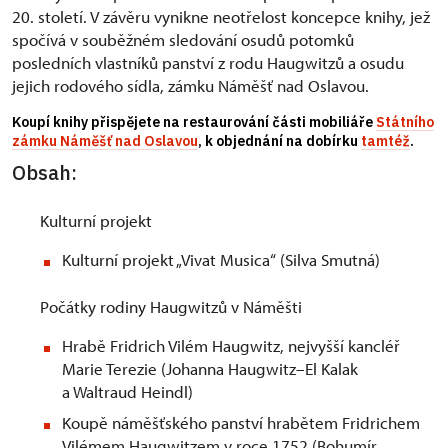
20. století. V závěru vynikne neotřelost koncepce knihy, jež
spočívá v souběžném sledování osudů potomků
posledních vlastníků panství z rodu Haugwitzů a osudu
jejich rodového sídla, zámku Náměšť nad Oslavou.
Koupí knihy přispějete na restaurování části mobiliáře
Státního
zámku Náměšť nad Oslavou
, k objednání na dobírku
tamtéž
.
Obsah:
Kulturní projekt
Kulturní projekt „Vivat Musica“ (Silva Smutná)
Počátky rodiny Haugwitzů v Náměšti
Hrabě Fridrich Vilém Haugwitz, nejvyšší kancléř
Marie Terezie (Johanna Haugwitz–El Kalak
a Waltraud Heindl)
Koupě náměšťského panství hrabětem Fridrichem
Vilémem Haugwitzem v roce 1752 (Bohumír