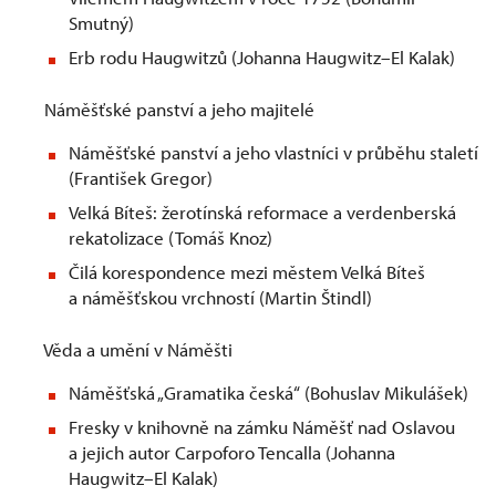
Smutný)
Erb rodu Haugwitzů (Johanna Haugwitz–El Kalak)
Náměšťské panství a jeho majitelé
Náměšťské panství a jeho vlastníci v průběhu staletí
(František Gregor)
Velká Bíteš: žerotínská reformace a verdenberská
rekatolizace (Tomáš Knoz)
Čilá korespondence mezi městem Velká Bíteš
a náměšťskou vrchností (Martin Štindl)
Věda a umění v Náměšti
Náměšťská „Gramatika česká“ (Bohuslav Mikulášek)
Fresky v knihovně na zámku Náměšť nad Oslavou
a jejich autor Carpoforo Tencalla (Johanna
Haugwitz–El Kalak)