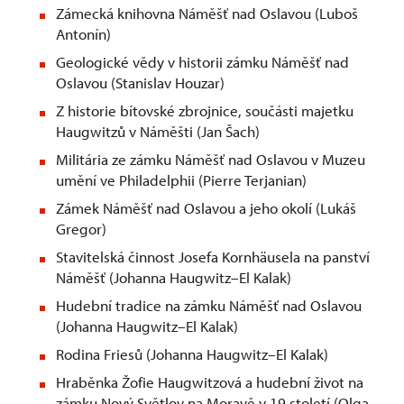
Zámecká knihovna Náměšť nad Oslavou (Luboš
Antonín)
Geologické vědy v historii zámku Náměšť nad
Oslavou (Stanislav Houzar)
Z historie bítovské zbrojnice, součásti majetku
Haugwitzů v Náměšti (Jan Šach)
Militária ze zámku Náměšť nad Oslavou v Muzeu
umění ve Philadelphii (Pierre Terjanian)
Zámek Náměšť nad Oslavou a jeho okolí (Lukáš
Gregor)
Stavitelská činnost Josefa Kornhäusela na panství
Náměšť (Johanna Haugwitz–El Kalak)
Hudební tradice na zámku Náměšť nad Oslavou
(Johanna Haugwitz–El Kalak)
Rodina Friesů (Johanna Haugwitz–El Kalak)
Hraběnka Žofie Haugwitzová a hudební život na
zámku Nový Světlov na Moravě v 19.století (Olga