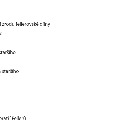
 zrodu fellerovské dílny
ho
staršího
 staršího
atří Fellerů