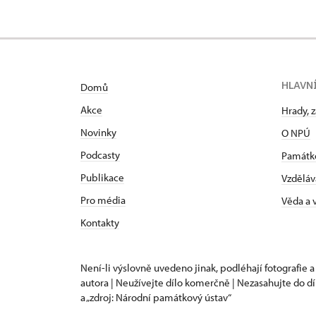
HLAVN
Domů
Akce
Hrady, 
Novinky
O NPÚ
Podcasty
Památk
Publikace
Vzděláv
Pro média
Věda a
Kontakty
Není-li výslovně uvedeno jinak, podléhají fotografie a
autora | Neužívejte dílo komerčně | Nezasahujte do dí
a „zdroj: Národní památkový ústav“