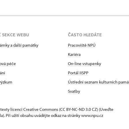
Í SEKCE WEBU
ČASTO HLEDÁTE
zámky a další památky
Pracoviště NPÚ
Kariéra
ová péče
On-line vstupenky
ání
Portál IISPP
 výzkum
Ústřední seznam kulturních pamá
Svatby
 texty
licenci Creative Commons
(CC BY-NC-ND 3.0 CZ) (Uveďte
la). Při užití obsahu uvádějte odkaz na stránky www.npu.cz