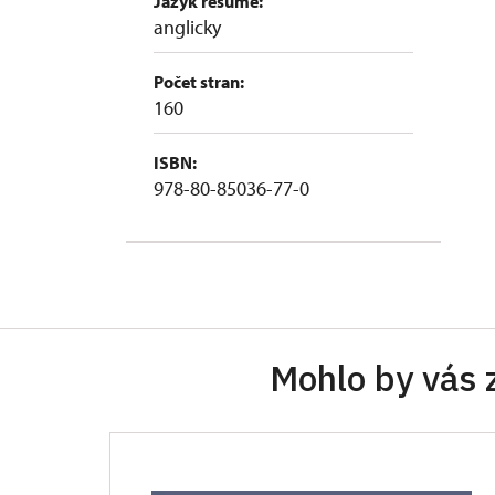
Jazyk resumé:
anglicky
Počet stran:
160
ISBN:
978-80-85036-77-0
Mohlo by vás 