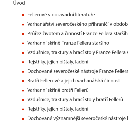
Úvod
Fellerové v dosavadní literatuře
Varhanářství severočeského příhraničí v období
Průřez životem a činností Franze Fellera starší
Varhanní skříně Franze Fellera staršího
Vzdušnice, traktury a hrací stoly Franze Fellera 
Rejstříky, jejich píšťaly, ladění
Dochované severočeské nástroje Franze Fellera
Bratři Fellerové a jejich varhanářská činnost
Varhanní skříně bratří Fellerů
Vzdušnice, traktury a hrací stoly bratří Fellerů
Rejstříky, jejich píšťaly, ladění
Dochované významnější severočeské nástroje br