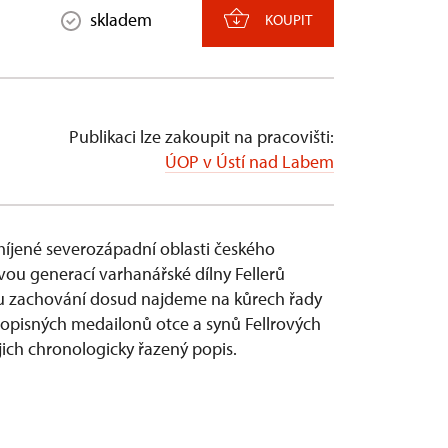
skladem
KOUPIT
Publikaci lze zakoupit na pracovišti:
ÚOP v Ústí nad Labem
ené severozápadní oblasti českého
dvou generací varhanářské dílny Fellerů
avu zachování dosud najdeme na kůrech řady
topisných medailonů otce a synů Fellrových
ejich chronologicky řazený popis.