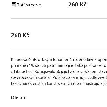
260 Kč
Tištěná verze
260 Kč
K hudebně historickým fenoménům donedávna opomíj
příhraničí 19. století patří mimo jiné také působnost 
z Libouchce (Königswaldu), jejichž díla v různém st
severočeských kostelů. Publikace zahrnuje vedle živo
také charakteristiku konstrukčních řešení nástrojů a j
Obsah: