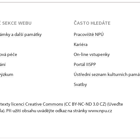
Í SEKCE WEBU
ČASTO HLEDÁTE
zámky a další památky
Pracoviště NPÚ
Kariéra
ová péče
On-line vstupenky
ání
Portál IISPP
 výzkum
Ústřední seznam kulturních pamá
Svatby
 texty
licenci Creative Commons
(CC BY-NC-ND 3.0 CZ) (Uveďte
la). Při užití obsahu uvádějte odkaz na stránky www.npu.cz