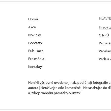
HLAVN
Domů
Akce
Hrady, 
Novinky
O NPÚ
Podcasty
Památk
Publikace
Vzděláv
Pro média
Věda a
Kontakty
Není-li výslovně uvedeno jinak, podléhají fotografie a
autora | Neužívejte dílo komerčně | Nezasahujte do dí
a „zdroj: Národní památkový ústav“