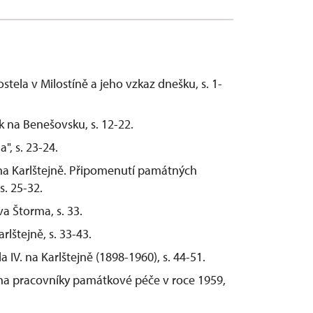
tela v Milostíně a jeho vzkaz dnešku, s. 1-
 na Benešovsku, s. 12-22.
", s. 23-24.
na Karlštejně. Připomenutí památných
. 25-32.
va Štorma, s. 33.
lštejně, s. 33-43.
 IV. na Karlštejně (1898-1960), s. 44-51.
jna pracovníky památkové péče v roce 1959,