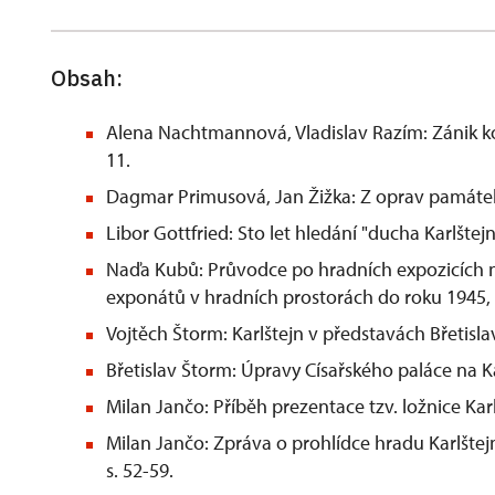
Obsah:
Alena Nachtmannová, Vladislav Razím: Zánik kos
11.
Dagmar Primusová, Jan Žižka: Z oprav památek
Libor Gottfried: Sto let hledání "ducha Karlštejna
Naďa Kubů: Průvodce po hradních expozicích 
exponátů v hradních prostorách do roku 1945, s
Vojtěch Štorm: Karlštejn v představách Břetisla
Břetislav Štorm: Úpravy Císařského paláce na Kar
Milan Jančo: Příběh prezentace tzv. ložnice Karla
Milan Jančo: Zpráva o prohlídce hradu Karlšte
s. 52-59.