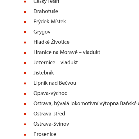
Český Těšín
Drahotuše
Frýdek-Místek
Grygov
Hladké Životice
Hranice na Moravě – viadukt
Jezernice – viadukt
Jistebník
Lipník nad Bečvou
Opava-východ
Ostrava, bývalá lokomotivní výtopna Baňské 
Ostrava-střed
Ostrava-Svinov
Prosenice