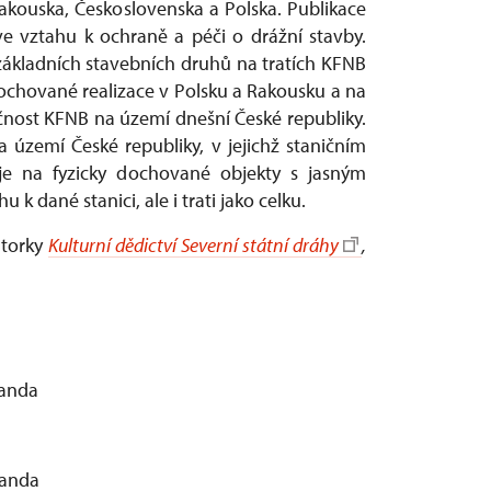
Rakouska, Československa a Polska. Publikace
 vztahu k ochraně a péči o drážní stavby.
základních stavebních druhů na tratích KFNB
chované realizace v Polsku a Rakousku a na
ečnost KFNB na území dnešní České republiky.
 území České republiky, v jejichž staničním
je na fyzicky dochované objekty s jasným
 dané stanici, ale i trati jako celku.
utorky
Kulturní dědictví Severní státní dráhy
,
nanda
inanda