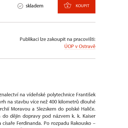
skladem
KOUPIT
Publikaci lze zakoupit na pracovišti:
ÚOP v Ostravě
znalectví na vídeňské polytechnice František
vrh na stavbu více než 400 kilometrů dlouhé
chií Moravou a Slezskem do polské Haliče.
a do dějin dopravy pod názvem k. k. Kaiser
a císaře Ferdinanda. Po rozpadu Rakousko –