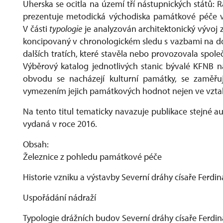
Uherska se ocitla na území tří nástupnických států: 
prezentuje metodická východiska památkové péče ve
V části
typologie
je analyzován architektonický vývoj 
koncipovaný v chronologickém sledu s vazbami na do
dalších tratích, které stavěla nebo provozovala spol
Výběrový katalog jednotlivých stanic bývalé KFNB na
obvodu se nacházejí kulturní památky, se zaměřu
vymezením jejich památkových hodnot nejen ve vztahu k
Na tento titul tematicky navazuje publikace stejné a
vydaná v roce 2016.
Obsah:
Železnice z pohledu památkové péče
Historie vzniku a výstavby Severní dráhy císaře Ferdi
Uspořádání nádraží
Typologie drážních budov Severní dráhy císaře Ferd