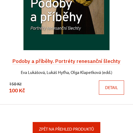
Podoby a příběhy. Portréty renesanční šlechty
Eva Lukášová, Lukáš Hyťha, Olga Klapetková (edd.)
150 Kč
DETAIL
100 Kč
ZPĚT NA PŘEHLED PRODUKTŮ