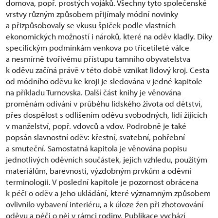
domova, popř. prostých vojáků. Všechny tyto společenské
vrstvy různým způsobem přijímaly módní novinky
a přizpůsobovaly se vkusu špiček podle vlastních
ekonomických možností i nároků, které na oděv kladly. Díky
specifickým podmínkám venkova po třicetileté válce
a nesmírně tvořivému přístupu tamního obyvatelstva
k oděvu začíná právě v této době vznikat lidový kroj. Cesta
od módního oděvu ke kroji je sledována v jedné kapitole
na příkladu Turnovska. Další část knihy je věnována
proměnám odívání v průběhu lidského života od dětství,
přes dospělost s odlišením oděvu svobodných, lidí žijících
v manželství, popř. vdovců a vdov. Podrobně je také
popsán slavnostní oděv: křestní, svatební, pohřební
a smuteční. Samostatná kapitola je věnována popisu
jednotlivých oděvních součástek, jejich vzhledu, použitým
materiálům, barevnosti, výzdobným prvkům a oděvní
terminologii. V poslední kapitole je pozornost obrácena
k péči o oděv a jeho ukládání, které významným způsobem
ovlivnilo vybavení interiéru, a k úloze žen při zhotovování
oděvu a péči o něj v rámci rodiny. Publikace vychází