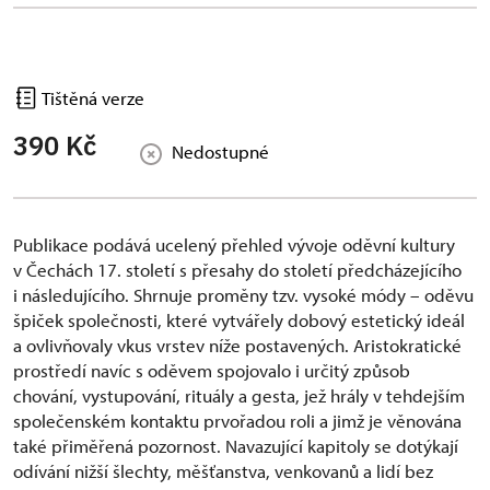
Tištěná verze
390 Kč
Nedostupné
Publikace podává ucelený přehled vývoje oděvní kultury
v Čechách 17. století s přesahy do století předcházejícího
i následujícího. Shrnuje proměny tzv. vysoké módy – oděvu
špiček společnosti, které vytvářely dobový estetický ideál
a ovlivňovaly vkus vrstev níže postavených. Aristokratické
prostředí navíc s oděvem spojovalo i určitý způsob
chování, vystupování, rituály a gesta, jež hrály v tehdejším
společenském kontaktu prvořadou roli a jimž je věnována
také přiměřená pozornost. Navazující kapitoly se dotýkají
odívání nižší šlechty, měšťanstva, venkovanů a lidí bez