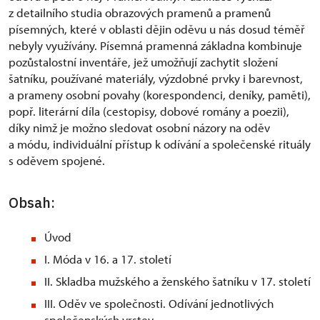
z detailního studia obrazových pramenů a pramenů
písemných, které v oblasti dějin oděvu u nás dosud téměř
nebyly využívány. Písemná pramenná základna kombinuje
pozůstalostní inventáře, jež umožňují zachytit složení
šatníku, používané materiály, výzdobné prvky i barevnost,
a prameny osobní povahy (korespondenci, deníky, paměti),
popř. literární díla (cestopisy, dobové romány a poezii),
díky nimž je možno sledovat osobní názory na oděv
a módu, individuální přístup k odívání a společenské rituály
s oděvem spojené.
Obsah:
Úvod
I. Móda v 16. a 17. století
II. Skladba mužského a ženského šatníku v 17. století
III. Oděv ve společnosti. Odívání jednotlivých
společenských vrstev