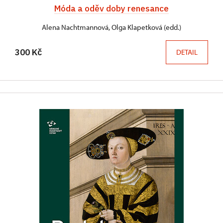
Móda a oděv doby renesance
Alena Nachtmannová, Olga Klapetková (edd.)
300 Kč
DETAIL