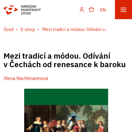
EN
Úvod
E-shop
Mezi tradicí a módou. Odívání v...
Mezi tradicí a módou. Odívání
v Čechách od renesance k baroku
Alena Nachtmannová