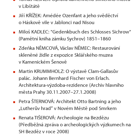
v Libštátě
Jiří KŘÍŽEK: Amédée Ozenfant a jeho svěděctví
o Háskově vile v Jablonci nad Nisou
Miloš KADLEC: "Gedenkbuch des Schlosses Sichrow"
(Pamětní kniha zámku Sychrov) 1851–1860
Zdeňka NĚMCOVÁ, Václav NĚMEC: Restaurování
skleněné židle z expozice Sklářského muzea
v Kamenickém Šenově
Martin KRUMMHOLZ: O výstavě Clam-Gallasův
palác. Johann Bernhard Fischer von Erlach.
Architektura-výzdoba-rezidence (Archiv hlavního
města Prahy 30.11.2007–27.1.2008)
Petra ŠTERNOVÁ: Architekt Otto Bartning a jeho
„Lutherův hrad“ v Novém Městě pod Smrkem
Renata TIŠEROVÁ: Archeologie na Bezdězu
(Předběžná zpráva o archeologických výzkumech na
SH Bezděz v roce 2008)