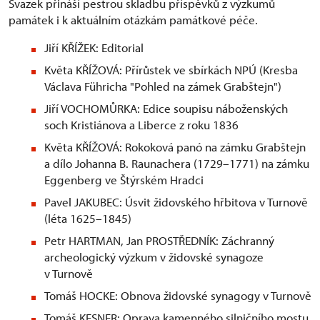
Svazek přináší pestrou skladbu příspěvků z výzkumů
památek i k aktuálním otázkám památkové péče.
Jiří KŘÍŽEK: Editorial
Květa KŘÍŽOVÁ: Přírůstek ve sbírkách NPÚ (Kresba
Václava Führicha "Pohled na zámek Grabštejn")
Jiří VOCHOMŮRKA: Edice soupisu náboženských
soch Kristiánova a Liberce z roku 1836
Květa KŘÍŽOVÁ: Rokoková panó na zámku Grabštejn
a dílo Johanna B. Raunachera (1729–1771) na zámku
Eggenberg ve Štýrském Hradci
Pavel JAKUBEC: Úsvit židovského hřbitova v Turnově
(léta 1625–1845)
Petr HARTMAN, Jan PROSTŘEDNÍK: Záchranný
archeologický výzkum v židovské synagoze
v Turnově
Tomáš HOCKE: Obnova židovské synagogy v Turnově
Tomáš KESNER: Oprava kamenného silničního mostu