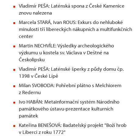
Vladimír PEŠA: Laténská spona z České Kamenice
znovu nalezena
Marcela STARÁ, Ivan ROUS: Exkurs do nehluboké
minulosti tří libereckých nákupních a multifunkčních
center
Martin NECHVÍLE: Výsledky archeologického
výzkumu u kostela sv. Václava v Deštné na
Českolipsku
Vladimír PEŠA: Laténské šperky z půdy domu čp.
1398 v České Lípě
Milan SVOBODA: Pohřební plátno s Melchiorem
z Redernu
Ivo HABÁN: Metainformační systém Národního
památkového ústavu-prezentace kulturních
památek
Kateřina BENEŠOVÁ: Badatelský projekt "Boží hrob
v Liberci z roku 1772"