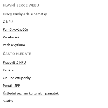
HLAVNÍ SEKCE WEBU
Hrady, zámky a další památky
O NPÚ
Památková péče
Vzdělávání
Věda a výzkum
ČASTO HLEDÁTE
Pracoviště NPÚ
Kariéra
On-line vstupenky
Portál IISPP
Ústřední seznam kulturních památek
Svatby