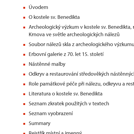
Úvodem
O kostele sv. Benedikta
Archeologický výzkum v kostele sv. Benedikta,
Krnova ve světle archeologických nálezů
Soubor nálezů skla z archeologického výzkum
Erbovní galerie z 70. let 15. století
Nástěnné malby
Odkryv a restaurování středověkých nástěnný
Role památkové péče při nálezu, odkryvu a re
Literatura o kostele sv. Benedikta
Seznam zkratek použitých v textech
Seznam vyobrazení
Summary
Rejstřík místní a jmenný