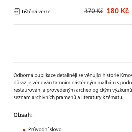
180 Kč
370 Kč
Tištěná verze
Odborná publikace detailněji se věnující historie Krno
důraz je věnován tamním nástěnným malbám s podro
restaurování a provedeným archeologickým výzkumům z
seznam archivních pramenů a literatury k tématu.
Obsah:
Průvodní slovo