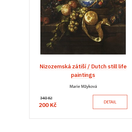
Nizozemská zátiší / Dutch still life
paintings
Marie Mžyková
340 Kč
DETAIL
200 Kč