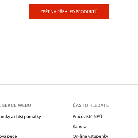
ZPĚT NA PŘEHLED PRODUKTŮ
Í SEKCE WEBU
ČASTO HLEDÁTE
zámky a další památky
Pracoviště NPÚ
Kariéra
ová péče
On-line vstupenky