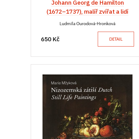
Johann Georg de Hamilton
(1672–1737), malíř zvířat a lidí
Ludmila Ourodová-Hronková
650 Kč
DETAIL