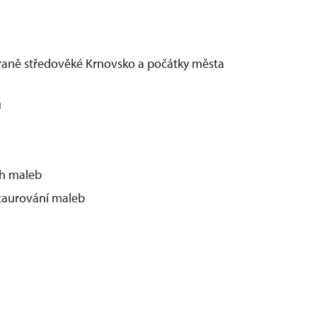
 raně středověké Krnovsko a počátky města
u
ch maleb
staurování maleb