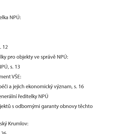
telka NPÚ:
. 12
lky pro objekty ve správě NPÚ:
PÚ, s. 13
ement VŠE:
či a jejich ekonomický význam, s. 16
nerální ředitelky NPÚ
jektů s odbornými garanty obnovy těchto
eský Krumlov:
 26