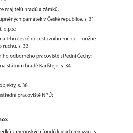
ce majitelů hradů a zámků:
upněných památek v České republice, s. 31
 o.p.s.:
 na trhu českého cestovního ruchu – možné
 ruchu, s. 32
ího odborného pracoviště střední Čechy:
na státním hradě Karlštejn, s. 34
bjekty, s. 38
ústřední pracoviště NPÚ:
nce:
ků z evropských fondů k jejich realizaci, s.