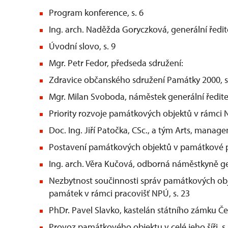
Program konference, s. 6
Ing. arch. Naděžda Goryczková, generální ředi
Úvodní slovo, s. 9
Mgr. Petr Fedor, předseda sdružení:
Zdravice občanského sdružení Památky 2000, s
Mgr. Milan Svoboda, náměstek generální ředite
Priority rozvoje památkových objektů v rámci N
Doc. Ing. Jiří Patočka, CSc., a tým Arts, manag
Postavení památkových objektů v památkové pé
Ing. arch. Věra Kučová, odborná náměstkyně ge
Nezbytnost součinnosti správ památkových ob
památek v rámci pracovišť NPÚ, s. 23
PhDr. Pavel Slavko, kastelán státního zámku Č
Provoz památkového objektu v celé jeho šíři, s.