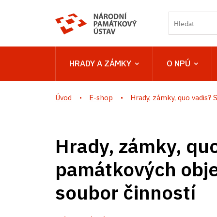
HRADY A ZÁMKY
O NPÚ
Úvod
E-shop
Hrady, zámky, quo vadis? S
Hrady, zámky, quo
památkových objek
soubor činností