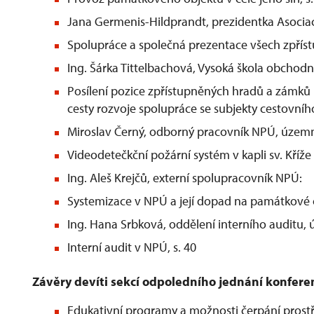
Jana Germenis-Hildprandt, prezidentka Asocia
Spolupráce a společná prezentace všech zpříst
Ing. Šárka Tittelbachová, Vysoká škola obchodní,
Posílení pozice zpřístupněných hradů a zámků
cesty rozvoje spolupráce se subjekty cestovního
Miroslav Černý, odborný pracovník NPÚ, územn
Videodetečkční požární systém v kapli sv. Kříže 
Ing. Aleš Krejčů, externí spolupracovník NPÚ:
Systemizace v NPÚ a její dopad na památkové o
Ing. Hana Srbková, oddělení interního auditu, 
Interní audit v NPÚ, s. 40
Závěry devíti sekcí odpoledního jednání konfere
Edukativní programy a možnosti čerpání prostřed