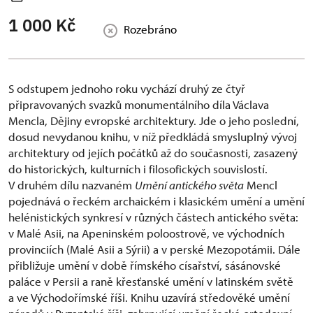
1 000 Kč
Rozebráno
S odstupem jednoho roku vychází druhý ze čtyř
připravovaných svazků monumentálního díla Václava
Mencla, Dějiny evropské architektury. Jde o jeho poslední,
dosud nevydanou knihu, v níž předkládá smysluplný vývoj
architektury od jejích počátků až do současnosti, zasazený
do historických, kulturních i filosofických souvislostí.
V druhém dílu nazvaném
Umění antického světa
Mencl
pojednává o řeckém archaickém i klasickém umění a umění
helénistických synkresí v různých částech antického světa:
v Malé Asii, na Apeninském poloostrově, ve východních
provinciích (Malé Asii a Sýrii) a v perské Mezopotámii. Dále
přibližuje umění v době římského císařství, sásánovské
paláce v Persii a raně křesťanské umění v latinském světě
a ve Východořímské říši. Knihu uzavírá středověké umění