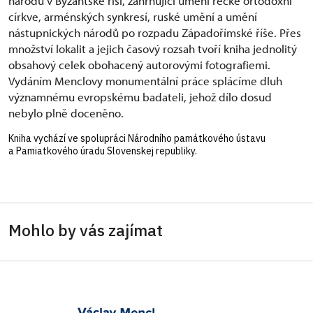
národů v Byzantské říši, zahrnující umění řecké ortodoxní
církve, arménských synkresí, ruské umění a umění
nástupnických národů po rozpadu Západořímské říše. Přes
množství lokalit a jejich časový rozsah tvoří kniha jednolitý
obsahový celek obohacený autorovými fotografiemi.
Vydáním Menclovy monumentální práce splácíme dluh
významnému evropskému badateli, jehož dílo dosud
nebylo plně doceněno.
Kniha vychází ve spolupráci Národního památkového ústavu
a Pamiatkového úradu Slovenskej republiky.
Mohlo by vás zajímat