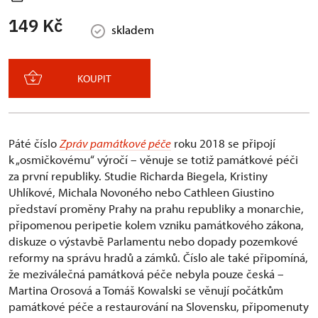
149 Kč
skladem
KOUPIT
Páté číslo
Zpráv památkové péče
roku 2018 se připojí
k „osmičkovému“ výročí – věnuje se totiž památkové péči
za první republiky. Studie Richarda Biegela, Kristiny
Uhlíkové, Michala Novoného nebo Cathleen Giustino
představí proměny Prahy na prahu republiky a monarchie,
připomenou peripetie kolem vzniku památkového zákona,
diskuze o výstavbě Parlamentu nebo dopady pozemkové
reformy na správu hradů a zámků. Číslo ale také připomíná,
že meziválečná památková péče nebyla pouze česká –
Martina Orosová a Tomáš Kowalski se věnují počátkům
památkové péče a restaurování na Slovensku, připomenuty