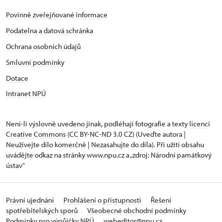
Povinně zveřejňované informace
Podatelna a datová schránka
Ochrana osobních údajů
Smluvní podmínky
Dotace
Intranet NPÚ
Není-li výslovně uvedeno jinak, podléhají fotografie a texty
licenci
Creative Commons
(CC BY-NC-ND 3.0 CZ) (Uveďte autora |
Neužívejte dílo komerčně | Nezasahujte do díla). Při užití obsahu
uvádějte odkaz na stránky www.npu.cz a „zdroj: Národní památkový
ústav“
Právní ujednání
Prohlášení o přístupnosti
Řešení
spotřebitelských sporů
Všeobecné obchodní podmínky
Podmínky pro výpůjčky NPÚ
webeditor@npu.cz