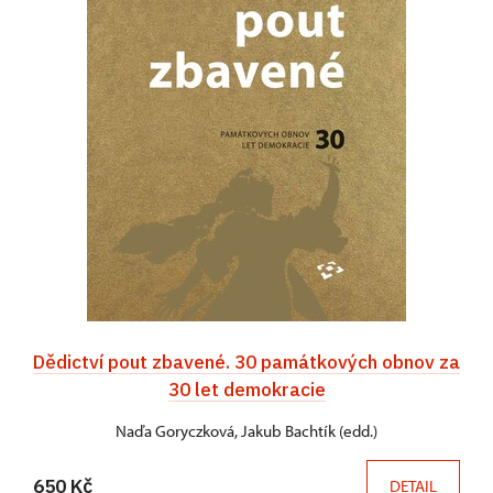
Dědictví pout zbavené. 30 památkových obnov za
30 let demokracie
Naďa Goryczková, Jakub Bachtík (edd.)
650 Kč
DETAIL