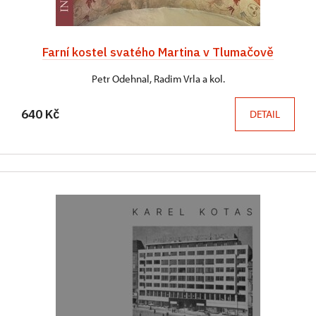
Farní kostel svatého Martina v Tlumačově
Petr Odehnal, Radim Vrla a kol.
640 Kč
DETAIL