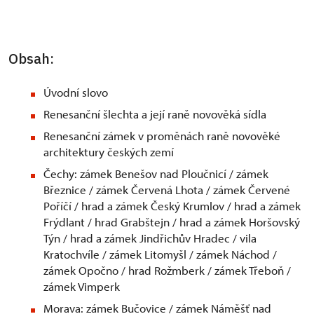
Obsah:
Úvodní slovo
Renesanční šlechta a její raně novověká sídla
Renesanční zámek v proměnách raně novověké
architektury českých zemí
Čechy: zámek Benešov nad Ploučnicí / zámek
Březnice / zámek Červená Lhota / zámek Červené
Poříčí / hrad a zámek Český Krumlov / hrad a zámek
Frýdlant / hrad Grabštejn / hrad a zámek Horšovský
Týn / hrad a zámek Jindřichův Hradec / vila
Kratochvíle / zámek Litomyšl / zámek Náchod /
zámek Opočno / hrad Rožmberk / zámek Třeboň /
zámek Vimperk
Morava: zámek Bučovice / zámek Náměšť nad