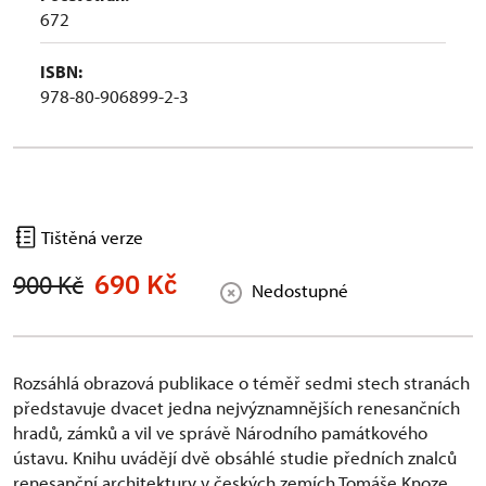
672
ISBN:
978-80-906899-2-3
Tištěná verze
690 Kč
900 Kč
Nedostupné
Rozsáhlá obrazová publikace o téměř sedmi stech stranách
představuje dvacet jedna nejvýznamnějších renesančních
hradů, zámků a vil ve správě Národního památkového
ústavu. Knihu uvádějí dvě obsáhlé studie předních znalců
renesanční architektury v českých zemích Tomáše Knoze