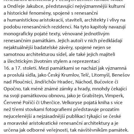
a Ondřeje Jakubce, představující nejvýznamnější kulturní
a historické fenomény, spojené s renesanční
a humanistickou aristokracií, staviteli, architekty i vlivy na
podobu renesančních rezidencí. Na tyto kapitoly navazují
monograficky pojaté texty, věnované jednotlivým
renesančním památkám. Jejich autoři v nich předkládají
nejaktuálnější badatelské závěry, spojené nejen se
samotnou architekturou sídel, ale také jejich majiteli
a šlechtickým životním stylem a reprezentací
16. a 17. století. Mezi památkami se nachází jak významná
a proslulá sídla, jako Český Krumlov, Telč, Litomyšl, Benešov
nad Ploučnicí, Jindřichův Hradec, Náchod, Bučovice či
Opočno, tak méně známé zámky a hrady, mnohdy čekající
na svoji památkovou obnovu, jako je Grabštejn, Vimperk,
Červené Poříčí či Uherčice. Velkoryse pojatá kniha s více
než třemi stovkami fotografiemi představuje prozatím
nejucelenější a nejzásadnější publikaci týkající se české
a moravské aristokratické renesanční architektury a je
určena jak odborné veřejnosti, tak návštěvníkům památek.