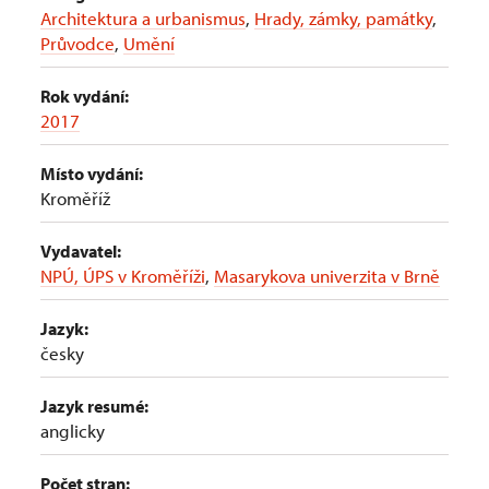
Architektura a urbanismus
,
Hrady, zámky, památky
,
Průvodce
,
Umění
Rok vydání:
2017
Místo vydání:
Kroměříž
Vydavatel:
NPÚ, ÚPS v Kroměříži
,
Masarykova univerzita v Brně
Jazyk:
česky
Jazyk resumé:
anglicky
Počet stran: