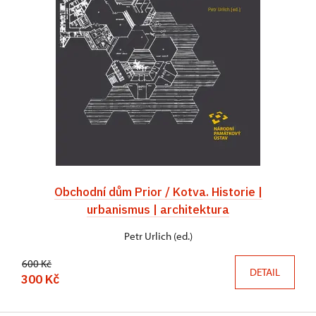
Obchodní dům Prior / Kotva. Historie |
urbanismus | architektura
Petr Urlich (ed.)
600 Kč
DETAIL
300 Kč