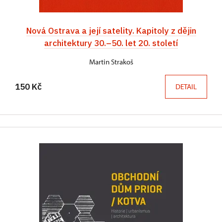
Nová Ostrava a její satelity. Kapitoly z dějin
architektury 30.–50. let 20. století
Martin Strakoš
150 Kč
DETAIL