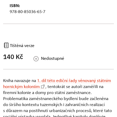
ISBN:
978-80-85036-65-7
Tištěná verze
140 Kč
Nedostupné
Kniha navazuje na
1. díl této ediční řady věnovaný státním
hornickým koloniím
, tentokrát se autoři zaměřili na
firemní kolonie a domy pro státní zaměstnance.
Problematika zaměstnaneckého bydlení bude začleněna
do širšího kontextu tuzemských i zahraničních realizací
s důrazem na postihnutí urbanizačních procesů, které tato
sociální výstavba vyvolala. Jednotlivé kapitoly doplňuje