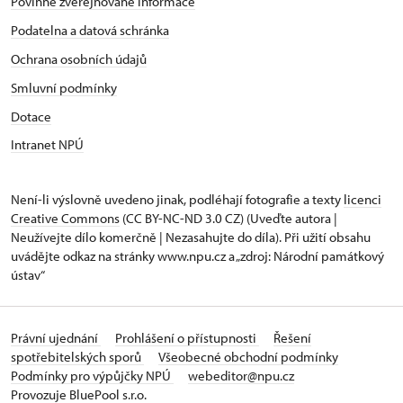
Povinně zveřejňované informace
Podatelna a datová schránka
Ochrana osobních údajů
Smluvní podmínky
Dotace
Intranet NPÚ
Není-li výslovně uvedeno jinak, podléhají fotografie a texty
licenci
Creative Commons
(CC BY-NC-ND 3.0 CZ) (Uveďte autora |
Neužívejte dílo komerčně | Nezasahujte do díla). Při užití obsahu
uvádějte odkaz na stránky www.npu.cz a „zdroj: Národní památkový
ústav“
Právní ujednání
Prohlášení o přístupnosti
Řešení
spotřebitelských sporů
Všeobecné obchodní podmínky
Podmínky pro výpůjčky NPÚ
webeditor@npu.cz
Provozuje BluePool s.r.o.