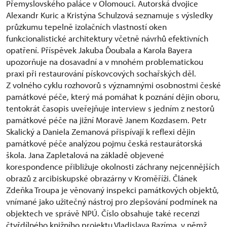
Přemyslovského paláce v Olomouci. Autorská dvojice
Alexandr Kuric a Kristýna Schulzová seznamuje s výsledky
průzkumu tepelně izolačních vlastností oken
funkcionalistické architektury včetně návrhů efektivních
opatření. Příspěvek Jakuba Ďoubala a Karola Bayera
upozorňuje na dosavadní a v mnohém problematickou
praxi při restaurování pískovcových sochařských děl.
Z volného cyklu rozhovorů s významnými osobnostmi české
památkové péče, který má pomáhat k poznání dějin oboru,
tentokrát časopis uveřejňuje interview s jedním z nestorů
památkové péče na jižní Moravě Janem Kozdasem. Petr
Skalický a Daniela Zemanová přispívají k reflexi dějin
památkové péče analýzou pojmu česká restaurátorská
škola. Jana Zapletalová na základě objevené
korespondence přibližuje okolnosti záchrany nejcennějších
obrazů z arcibiskupské obrazárny v Kroměříži. Článek
Zdeňka Troupa je věnovaný inspekci památkových objektů,
vnímané jako užitečný nástroj pro zlepšování podmínek na
objektech ve správě NPÚ. Číslo obsahuje také recenzi
čtyřdílného knižního projektu Vladislava Razíma, v němž