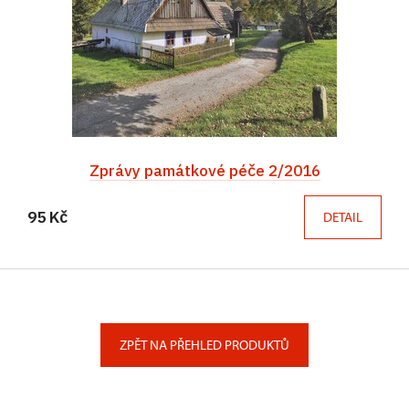
Zprávy památkové péče 2/2016
95 Kč
DETAIL
ZPĚT NA PŘEHLED PRODUKTŮ