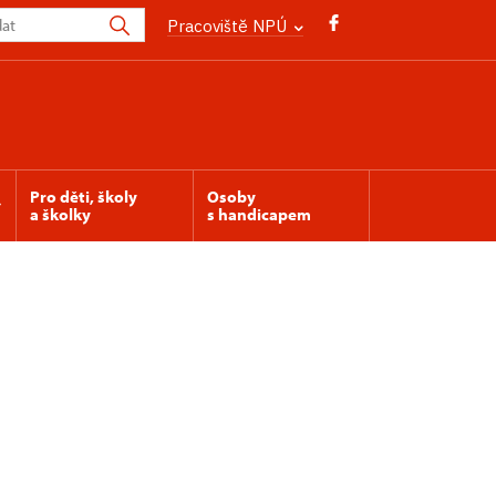
Pracoviště NPÚ
Pro děti, školy
Osoby
a školky
s handicapem