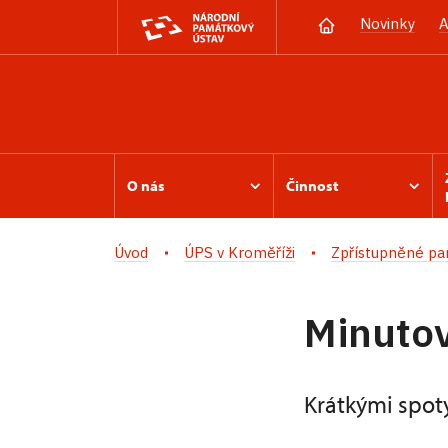
Novinky
A
O nás
Činnost
Úvod
ÚPS v Kroměříži
Zpřístupněné p
Minutov
Krátkými spot