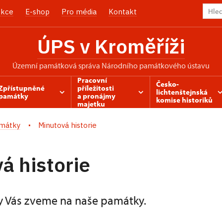
kce
E-shop
Pro média
Kontakt
ÚPS v Kroměříži
územní památková správa Národního památkového ústavu
Pracovní
Česko-
Zpřístupněné
příležitosti
lichtenštejnská
památky
a pronájmy
komise historiků
majetku
amátky
Minutová historie
á historie
y Vás zveme na naše památky.