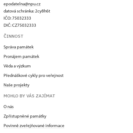
epodatelna@npu.cz
datová schránka: 2cy8h6t​
IČO: 75032333
DIČ: CZ75032333
ČINNOST
Správa památek
Pronájem památek
Věda a výzkum
Přednáškové cykly pro veřejnost
Naše projekty
MOHLO BY VÁS ZAJÍMAT
O nás
Zpřístupněné památky
Povinně zveřejňované informace