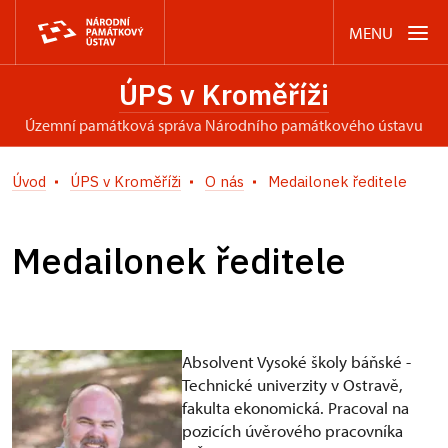
MENU
ÚPS v Kroměříži
územní památková správa Národního památkového ústavu
Úvod
ÚPS v Kroměříži
O nás
Medailonek ředitele
Medailonek ředitele
Absolvent Vysoké školy báňské -
Technické univerzity v Ostravě,
fakulta ekonomická. Pracoval na
pozicích úvěrového pracovníka