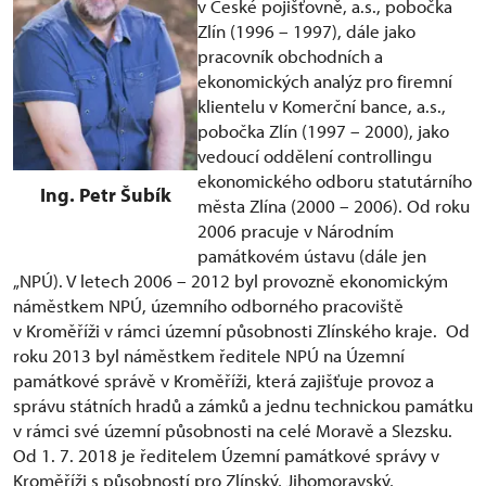
v České pojišťovně, a.s., pobočka
Zlín (1996 – 1997), dále jako
pracovník obchodních a
ekonomických analýz pro firemní
klientelu v Komerční bance, a.s.,
pobočka Zlín (1997 – 2000), jako
vedoucí oddělení controllingu
ekonomického odboru statutárního
Ing. Petr Šubík
města Zlína (2000 – 2006). Od roku
2006 pracuje v Národním
památkovém ústavu (dále jen
„NPÚ). V letech 2006 – 2012 byl provozně ekonomickým
náměstkem NPÚ, územního odborného pracoviště
v Kroměříži v rámci územní působnosti Zlínského kraje. Od
roku 2013 byl náměstkem ředitele NPÚ na Územní
památkové správě v Kroměříži, která zajišťuje provoz a
správu státních hradů a zámků a jednu technickou památku
v rámci své územní působnosti na celé Moravě a Slezsku.
Od 1. 7. 2018 je ředitelem Územní památkové správy v
Kroměříži s působností pro Zlínský, Jihomoravský,