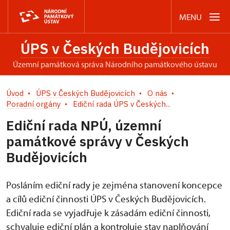
MENU
ÚPS v Českých Budějovicích
územní památková správa Národního památkového ústavu
Úvod
ÚPS v Českých Budějovicích
O nás
Poradní orgány
Ediční rada ÚPS v Českých...
Ediční rada NPÚ, územní
památkové správy v Českých
Budějovicích
Posláním ediční rady je zejména stanovení koncepce
a cílů ediční činnosti ÚPS v Českých Budějovicích.
Ediční rada se vyjadřuje k zásadám ediční činnosti,
schvaluje ediční plán a kontroluje stav naplňování