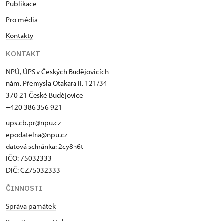
Publikace
Pro média
Kontakty
KONTAKT
NPÚ, ÚPS v Českých Budějovicích
nám. Přemysla Otakara II. 121/34
370 21 České Budějovice
+420 386 356 921
ups.cb.pr@npu.cz
epodatelna@npu.cz
datová schránka: 2cy8h6t​
IČO: 75032333
DIČ: CZ75032333
ČINNOSTI
Správa památek