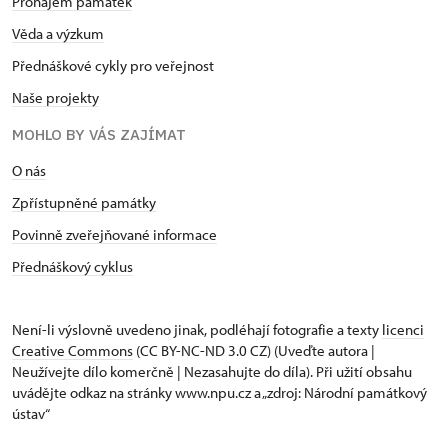
Pronájem památek
Věda a výzkum
Přednáškové cykly pro veřejnost
Naše projekty
MOHLO BY VÁS ZAJÍMAT
O nás
Zpřístupněné památky
Povinně zveřejňované informace
Přednáškový cyklus
Není-li výslovně uvedeno jinak, podléhají fotografie a texty
licenci
Creative Commons
(CC BY-NC-ND 3.0 CZ) (Uveďte autora |
Neužívejte dílo komerčně | Nezasahujte do díla). Při užití obsahu
uvádějte odkaz na stránky www.npu.cz a „zdroj: Národní památkový
ústav“