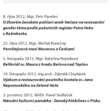
8. října 2012, Mgr. Petr Pavelec
O žhavém ženském pohlaví aneb Variace na renesanční
gender téma podle pokutních register Petra Voka
z Rožmberka
22. října 2012, Mgr. Michal Konečný
Pernštejnové mezi Moravou a Čechami
5. listopadu 2012, Mgr. Kateřina Rozinková
Relikviář sv. Maura z hradu Bečova nad Teplou
19. listopadu 2012, Ing.arch. Zdeněk Chudárek
Výzkum a restaurování poutního kostela sv. Jana
Nepomuckého na Zelené Hoře
3. prosince 2012, MVDr. Pavel Sedláček
Národní kulturní památka - Zemský hřebčinec v Písku