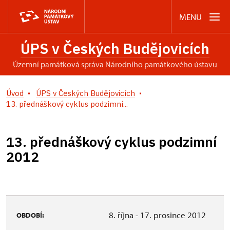
MENU
ÚPS v Českých Budějovicích
územní památková správa Národního památkového ústavu
Úvod
ÚPS v Českých Budějovicích
13. přednáškový cyklus podzimní...
13. přednáškový cyklus podzimní
2012
8. října - 17. prosince 2012
OBDOBÍ: