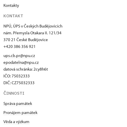
Kontakty
KONTAKT
NPÚ, ÚPS v Českých Budějovicích
nám. Přemysla Otakara II. 121/34
370 21 České Budějovice
+420 386 356 921
ups.cb.pr@npu.cz
epodatelna@npu.cz
datová schránka: 2cy8h6t​
IČO: 75032333
DIČ: CZ75032333
ČINNOSTI
Správa památek
Pronájem památek
Věda a výzkum