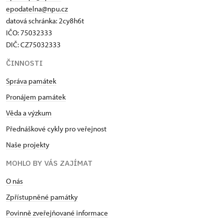
epodatelna@npu.cz
datová schránka: 2cy8h6t​
IČO: 75032333
DIČ: CZ75032333
ČINNOSTI
Správa památek
Pronájem památek
Věda a výzkum
Přednáškové cykly pro veřejnost
Naše projekty
MOHLO BY VÁS ZAJÍMAT
O nás
Zpřístupněné památky
Povinně zveřejňované informace