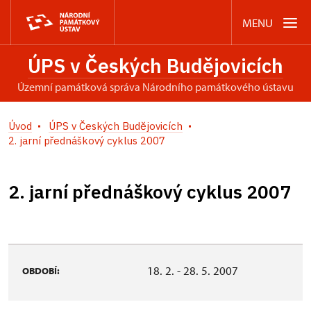
MENU
ÚPS v Českých Budějovicích
územní památková správa Národního památkového ústavu
Úvod
ÚPS v Českých Budějovicích
2. jarní přednáškový cyklus 2007
2. jarní přednáškový cyklus 2007
18. 2. - 28. 5. 2007
OBDOBÍ: