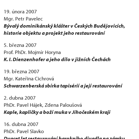
19. února 2007
Mgr. Petr Pavelec
Bývalý dominikánský klášter v Českých Budějovicích,
historie objektu a projekt jeho restaurování
5. března 2007
Prof. PhDr. Mojmír Horyna
K. I. Dienzenhofer a jeho dílo v jižních Čechách
19. března 2007
Mgr. Kateřina Cichrová
Schwarzenberská sbírka tapisérií a její restaurování
2. dubna 2007
PhDr. Pavel Hájek, Zdena Paloušová
Kaple, kapličky a boží muka v Jihočeském kraji
16. dubna 2007
PhDr. Pavel Slavko
Dvacet let restaurování barokního divadla na zámku