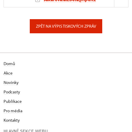
ÚOP v Liberci
Jablonecká 642/23, Liberec
ZPĚT NA VÝPIS TISKOVÝCH ZPRÁV
Domů
Akce
Novinky
Podcasty
Publikace
Pro média
Kontakty
HLAVNÍ SEKCE WEBU