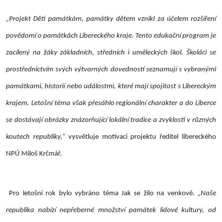
„Projekt Děti památkám, památky dětem vznikl za účelem rozšíření
povědomí o památkách Libereckého kraje. Tento edukační program je
zacílený na žáky základních, středních i uměleckých škol. Školáci se
prostřednictvím svých výtvarných dovedností seznamují s vybranými
památkami, historií nebo událostmi, které mají spojitost s Libereckým
krajem. Letošní téma však přesáhlo regionální charakter a do Liberce
se dostávají obrázky znázorňující lokální tradice a zvyklosti v různých
koutech republiky,“
vysvětluje motivaci projektu ředitel libereckého
NPÚ Miloš Krčmář.
Pro letošní rok bylo vybráno téma Jak se žilo na venkově.
„Naše
republika nabízí nepřeberné množství památek lidové kultury, od