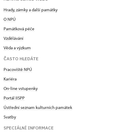
Hrady, zámky a další památky
O NPÚ
Památková péče
Vzdělávání
Věda a výzkum
ČASTO HLEDÁTE
Pracoviště NPÚ
Kariéra
On-line vstupenky
Portál IISPP
Ústřední seznam kulturních památek
Svatby
SPECIÁLNÍ INFORMACE