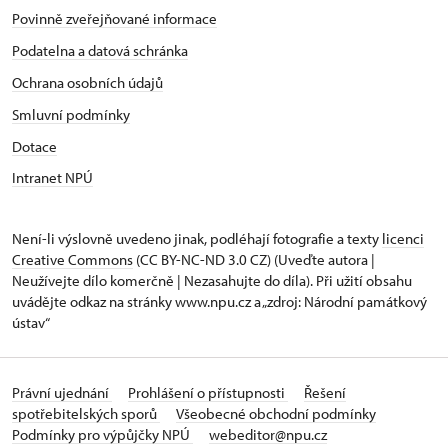
Povinně zveřejňované informace
Podatelna a datová schránka
Ochrana osobních údajů
Smluvní podmínky
Dotace
Intranet NPÚ
Není-li výslovně uvedeno jinak, podléhají fotografie a texty
licenci
Creative Commons
(CC BY-NC-ND 3.0 CZ) (Uveďte autora |
Neužívejte dílo komerčně | Nezasahujte do díla). Při užití obsahu
uvádějte odkaz na stránky www.npu.cz a „zdroj: Národní památkový
ústav“
Právní ujednání
Prohlášení o přístupnosti
Řešení
spotřebitelských sporů
Všeobecné obchodní podmínky
Podmínky pro výpůjčky NPÚ
webeditor@npu.cz