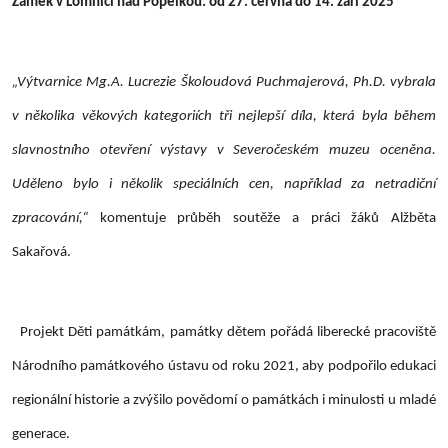
Zámek v Lomnici nad Popelkou: od 27. června do 14. září 2025
„Výtvarnice Mg.A. Lucrezie Školoudová Puchmajerová, Ph.D. vybrala
v několika věkových kategoriích tři nejlepší díla, která byla během
slavnostního otevření výstavy v Severočeském muzeu oceněna.
Uděleno bylo i několik speciálních cen, například za netradiční
zpracování,“
komentuje průběh soutěže a práci žáků Alžběta
Sakařová.
Projekt Děti památkám, památky dětem pořádá liberecké pracoviště
Národního památkového ústavu od roku 2021, aby podpořilo edukaci
regionální historie a zvýšilo povědomí o památkách i minulosti u mladé
generace.